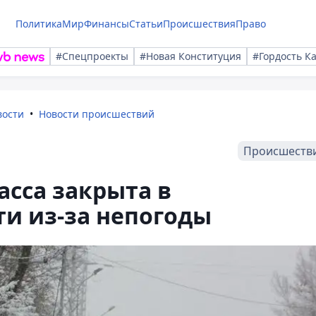
Политика
Мир
Финансы
Статьи
Происшествия
Право
#Спецпроекты
#Новая Конституция
#Гордость К
вости
Новости происшествий
Происшеств
асса закрыта в
и из-за непогоды