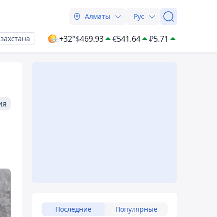
Алматы
Рус
+32°
$
469.93
€
541.64
₽
5.71
азахстана
ия
Последние
Популярные