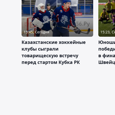
15:45, Сегодня
15:23, 
Казахстанские хоккейные
Юноши
клубы сыграли
побед
товарищескую встречу
в фина
перед стартом Кубка РК
Швейц