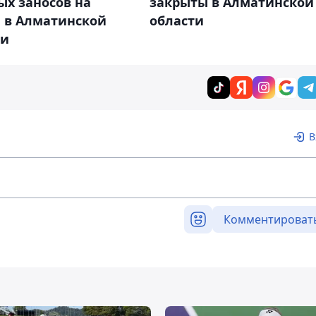
ых заносов на
закрыты в Алматинской
е в Алматинской
области
ти
В
Комментироват