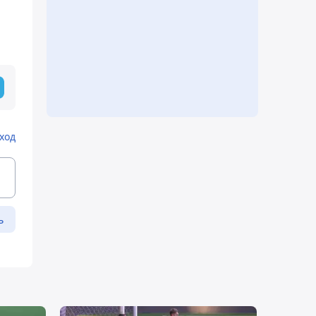
ход
ь