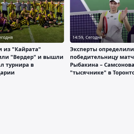
Сегодня
14:59, Сегодня
 из "Кайрата"
Эксперты определили
или "Вердер" и вышли
победительницу матч
л турнира в
Рыбакина – Самсонова
арии
"тысячнике" в Торонт