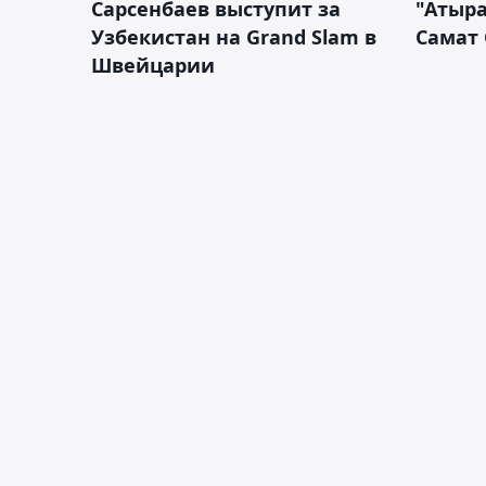
Сарсенбаев выступит за
"Атыра
Узбекистан на Grand Slam в
Самат
Швейцарии