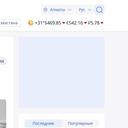
Алматы
Рус
+31°
$
469.85
€
542.16
₽
5.78
азахстана
ия
Последние
Популярные