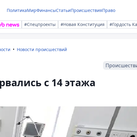
Политика
Мир
Финансы
Статьи
Происшествия
Право
#Спецпроекты
#Новая Конституция
#Гордость К
вости
Новости происшествий
Происшеств
рвались с 14 этажа