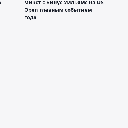
в
микст с Винус Уильямс на US
Open главным событием
года