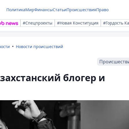
Политика
Мир
Финансы
Статьи
Происшествия
Право
#Спецпроекты
#Новая Конституция
#Гордость К
вости
Новости происшествий
Происшеств
захстанский блогер и