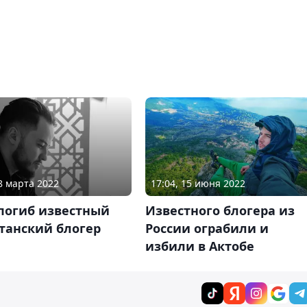
28 марта 2022
17:04, 15 июня 2022
погиб известный
Известного блогера из
танский блогер
России ограбили и
избили в Актобе