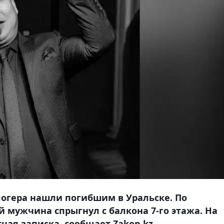
логера нашли погибшим в Уральске. По
 мужчина спрыгнул с балкона 7-го этажа. На
ная записка, сообщает Zakon.kz.