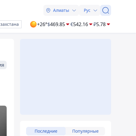
Алматы
Рус
+26°
$
469.85
€
542.16
₽
5.78
азахстана
ия
Последние
Популярные