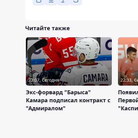
Читайте также
23:07, Сегодня
22:33, 
Экс-форвард "Барыса"
Появи
Камара подписал контракт с
Первой
"Адмиралом"
"Касп