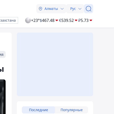
Алматы
Рус
+23°
$
467.48
€
539.52
₽
5.73
азахстана
ия
ы
Последние
Популярные