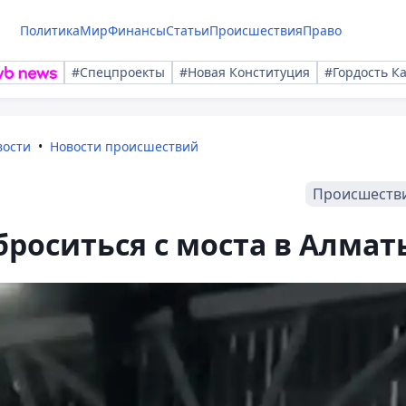
Политика
Мир
Финансы
Статьи
Происшествия
Право
#Спецпроекты
#Новая Конституция
#Гордость К
вости
Новости происшествий
Происшеств
роситься с моста в Алмат