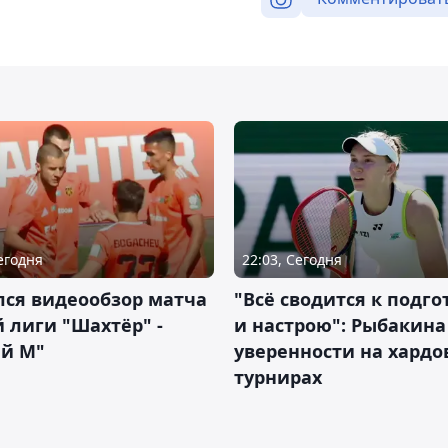
Сегодня
22:03, Сегодня
лся видеообзор матча
"Всё сводится к подго
 лиги "Шахтёр" -
и настрою": Рыбакина 
ий М"
уверенности на хардо
турнирах