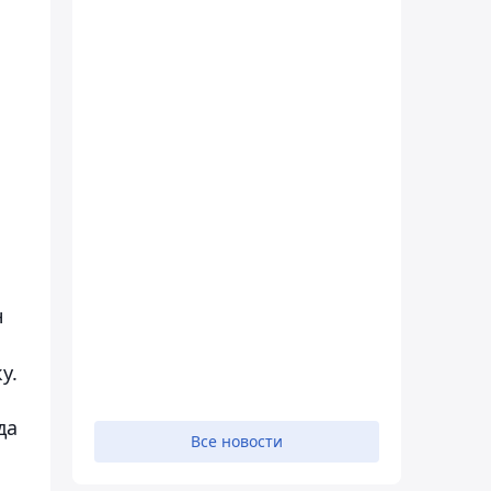
н
у.
да
Все новости