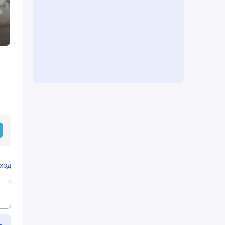
ход
ь