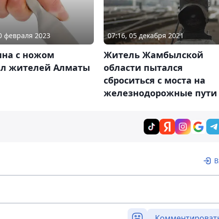
20 февраля 2023
07:16, 05 декабря 2021
на с ножом
Житель Жамбылской
ал жителей Алматы
области пытался
сброситься с моста на
железнодорожные пути
В
Комментироват