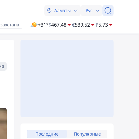
Алматы
Рус
+31°
$
467.48
€
539.52
₽
5.73
азахстана
ия
Последние
Популярные