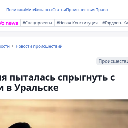
Политика
Мир
Финансы
Статьи
Происшествия
Право
#Спецпроекты
#Новая Конституция
#Гордость К
вости
Новости происшествий
Происшеств
я пыталась спрыгнуть с
 в Уральске