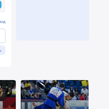
ход
ь