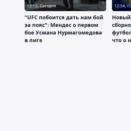
13:13, Сегодня
12:54, 
"UFC побоится дать нам бой
Новый
за пояс": Мендес о первом
сборно
бое Усмана Нурмагомедова
футбол
в лиге
что о 