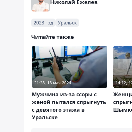
Николай Ежелев
2023 год
Уральск
Читайте также
21:28, 13 мая 2024
14:12, 
Мужчина из-за ссоры с
Женщи
женой пытался спрыгнуть
спрыгн
с девятого этажа в
Шымк
Уральске