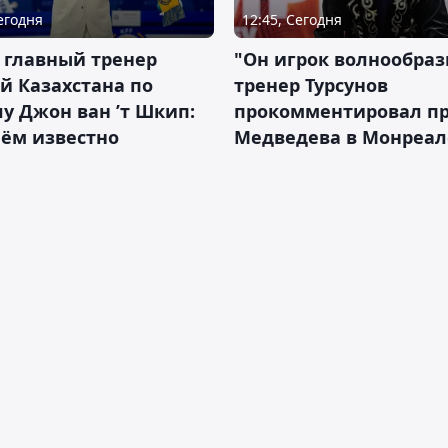
Сегодня
12:45, Сегодня
 главный тренер
"Он игрок волнообраз
й Казахстана по
тренер Турсунов
у Джон ван ’т Шкип:
прокомментировал п
нём известно
Медведева в Монреал