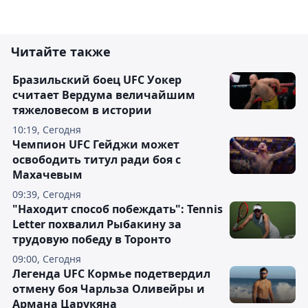
Читайте также
Бразильский боец UFC Уокер
считает Вердума величайшим
тяжеловесом в истории
10:19, Сегодня
Чемпион UFC Гейджи может
освободить титул ради боя с
Махачевым
09:39, Сегодня
"Находит способ побеждать": Tennis
Letter похвалил Рыбакину за
трудовую победу в Торонто
09:00, Сегодня
Легенда UFC Кормье подетвердил
отмену боя Чарльза Оливейры и
Армана Царукяна