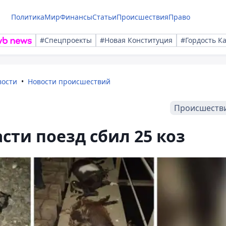
Политика
Мир
Финансы
Статьи
Происшествия
Право
#Спецпроекты
#Новая Конституция
#Гордость К
вости
Новости происшествий
Происшеств
сти поезд сбил 25 коз