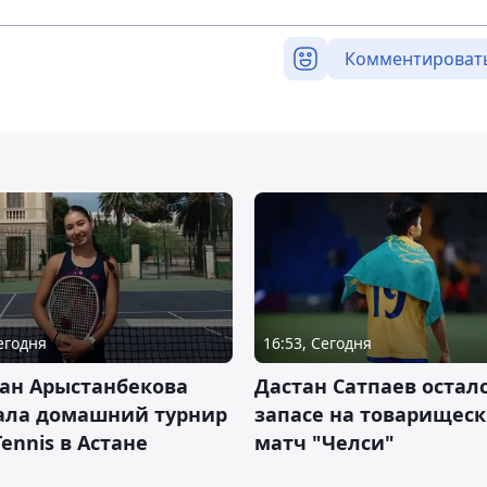
Комментироват
Сегодня
16:53, Сегодня
ан Арыстанбекова
Дастан Сатпаев осталс
ала домашний турнир
запасе на товарищес
Tennis в Астане
матч "Челси"