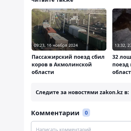
09:23, 16 ноября 2024
13:32, 
Пассажирский поезд сбил
32 лош
коров в Акмолинской
поезд
области
облас
Следите за новостями zakon.kz в:
Комментарии
0