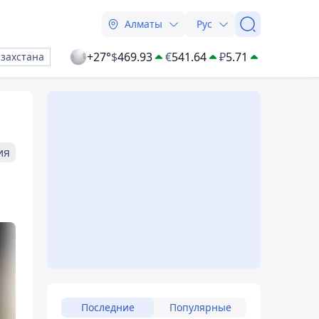
Алматы
Рус
+27°
$
469.93
€
541.64
₽
5.71
азахстана
ия
Последние
Популярные