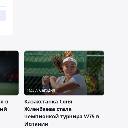
ь
16:37, Сегодня
я в
Казахстанка Соня
кий
Жиенбаева стала
чемпионкой турнира W75 в
Испании