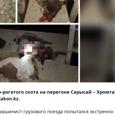
о-рогатого скота на перегоне Сарысай – Хромта
akon.kz.
 машинист грузового поезда попытался экстренно