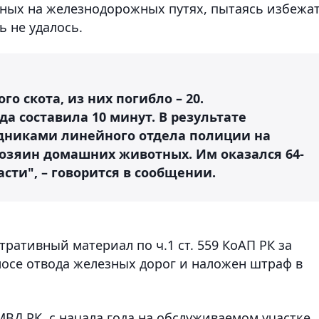
ных на железнодорожных путях, пытаясь избежа
ь не удалось.
го скота, из них погибло – 20.
а составила 10 минут. В результате
дниками линейного отдела полиции на
озяин домашних животных. Им оказался 64-
ти", – говорится в сообщении.
ративный материал по ч.1 ст. 559 КоАП РК за
лосе отвода железных дорог и наложен штраф в
ВД РК, с начала года на обслуживаемом участке