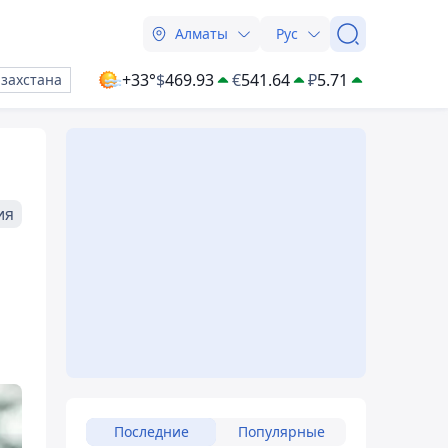
Алматы
Рус
+33°
$
469.93
€
541.64
₽
5.71
азахстана
ия
Последние
Популярные