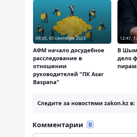
09:35, 05 сентября 2023
12:47, 
АФМ начало досудебное
В Шым
расследование в
дело 
отношении
пирам
руководителей "ПК Asar
Baspana"
Следите за новостями zakon.kz в:
Комментарии
0