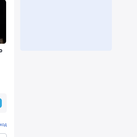
ю
ход