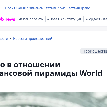
Политика
Мир
Финансы
Статьи
Происшествия
Право
#Спецпроекты
#Новая Конституция
#Гордость К
вости
Новости происшествий
Происшеств
ло в отношении
ансовой пирамиды World