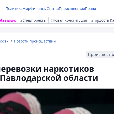
Политика
Мир
Финансы
Статьи
Происшествия
Право
#Спецпроекты
#Новая Конституция
#Гордость К
вости
Новости происшествий
Происшеств
перевозки наркотиков
Павлодарской области