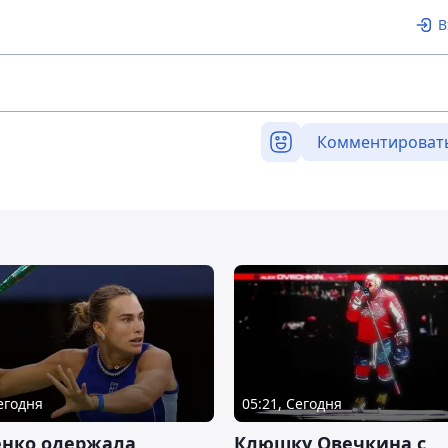
В
Комментироват
Сегодня
05:21, Сегодня
енко одержала
Клюшку Овечкина с