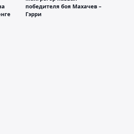
на
победителя боя Махачев –
енге
Гэрри