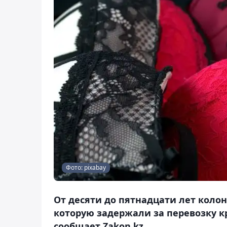
Фото: pixabay
От десяти до пятнадцати лет коло
которую задержали за перевозку к
сообщает Zakon.kz.