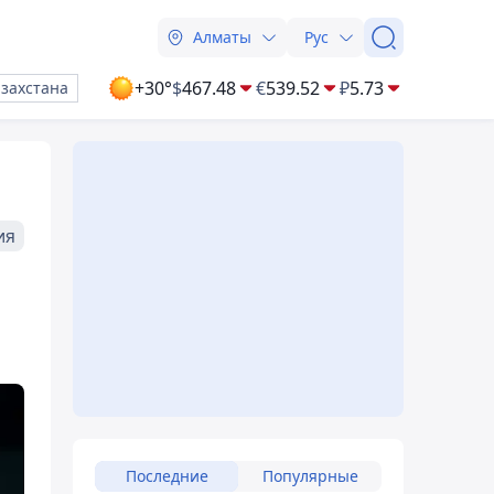
Алматы
Рус
+30°
$
467.48
€
539.52
₽
5.73
азахстана
ия
Последние
Популярные