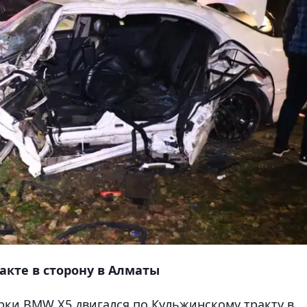
кте в сторону в Алматы
рки BMW X5 двигался по Кульжинскому тракту в