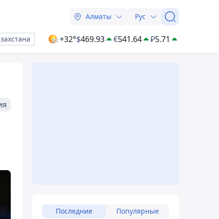
Алматы
Рус
+32°
$
469.93
€
541.64
₽
5.71
азахстана
ия
Последние
Популярные