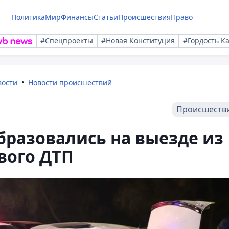
Политика
Мир
Финансы
Статьи
Происшествия
Право
#Спецпроекты
#Новая Конституция
#Гордость К
вости
Новости происшествий
Происшеств
разовались на выезде из
вого ДТП