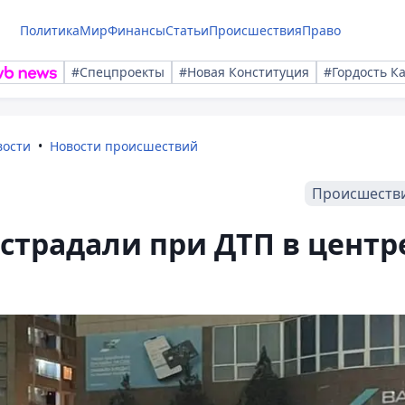
Политика
Мир
Финансы
Статьи
Происшествия
Право
#Спецпроекты
#Новая Конституция
#Гордость К
вости
Новости происшествий
Происшеств
страдали при ДТП в центр