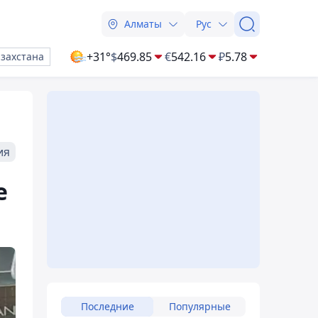
Алматы
Рус
+31°
$
469.85
€
542.16
₽
5.78
азахстана
ия
е
Последние
Популярные