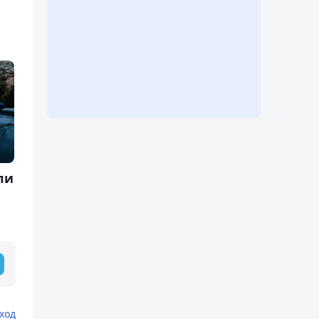
ли
ход