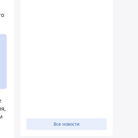
го
е
я,
и
Все новости