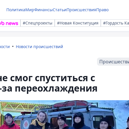
Политика
Мир
Финансы
Статьи
Происшествия
Право
#Спецпроекты
#Новая Конституция
#Гордость К
вости
Новости происшествий
Происшеств
е смог спуститься с
-за переохлаждения