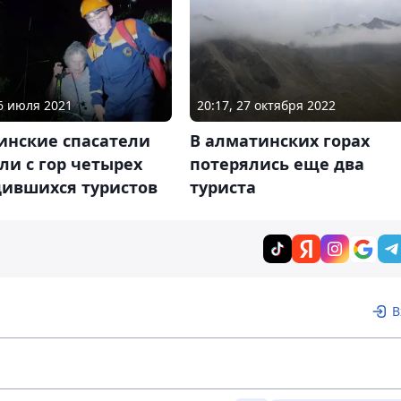
06 июля 2021
20:17, 27 октября 2022
инские спасатели
В алматинских горах
ли с гор четырех
потерялись еще два
дившихся туристов
туриста
В