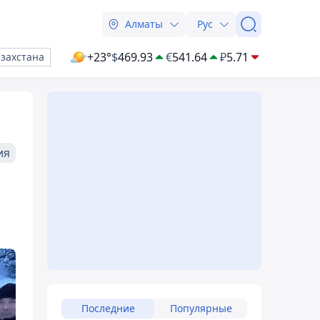
Алматы
Рус
+23°
$
469.93
€
541.64
₽
5.71
азахстана
ия
Последние
Популярные