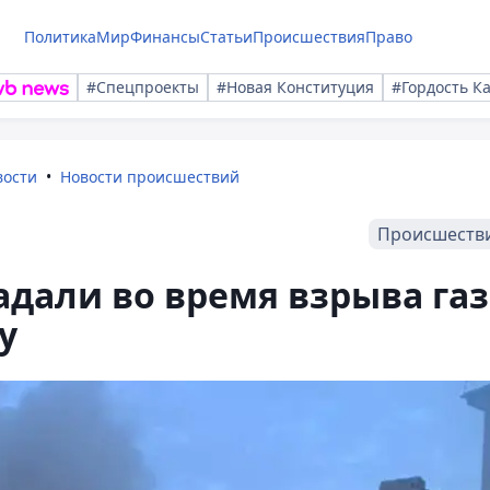
Политика
Мир
Финансы
Статьи
Происшествия
Право
#Спецпроекты
#Новая Конституция
#Гордость К
вости
Новости происшествий
Происшеств
адали во время взрыва газ
у