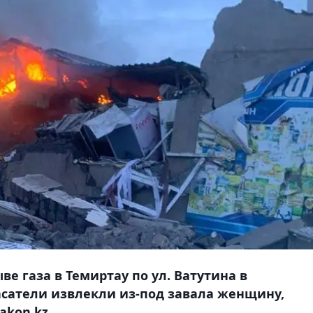
ве газа в Темиртау по ул. Ватутина в
асатели извлекли из-под завала женщину,
akon.kz.