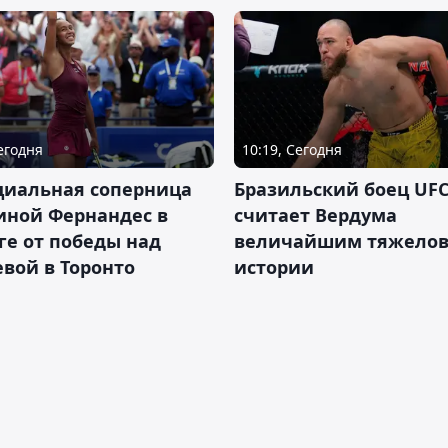
Сегодня
10:19, Сегодня
циальная соперница
Бразильский боец UFC
иной Фернандес в
считает Вердума
ге от победы над
величайшим тяжелов
вой в Торонто
истории