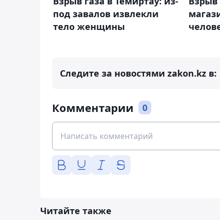
Взрыв газа в Темиртау: из-
Взрыв 
под завалов извлекли
магази
тело женщины
челов
Следите за новостями zakon.kz в:
Комментарии
0
Читайте также