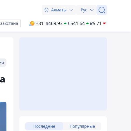
Алматы
Рус
+31°
$
469.93
€
541.64
₽
5.71
азахстана
ия
а
Последние
Популярные