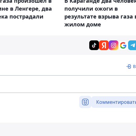
газа произошел в
В Караганде два челове
не в Ленгере, два
получили ожоги в
ека пострадали
результате взрыва газа 
жилом доме
В
Комментироват