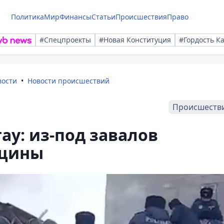
Политика
Мир
Финансы
Статьи
Происшествия
Право
#Спецпроекты
#Новая Конституция
#Гордость К
вости
Новости происшествий
Происшеств
ау: из-под завалов
нщины