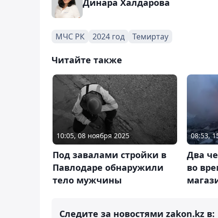
Динара Халдарова
МЧС РК
2024 год
Темиртау
Читайте также
10:05, 08 ноября 2025
08:53, 
Под завалами стройки в
Два ч
Павлодаре обнаружили
во вре
тело мужчины
магаз
Следите за новостями zakon.kz в: