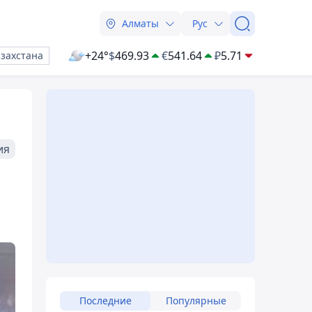
Алматы
Рус
+24°
$
469.93
€
541.64
₽
5.71
азахстана
ия
Последние
Популярные