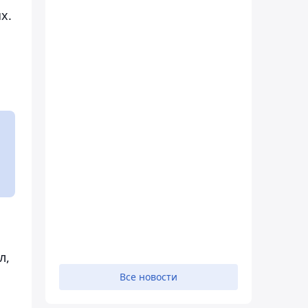
х.
л,
Все новости