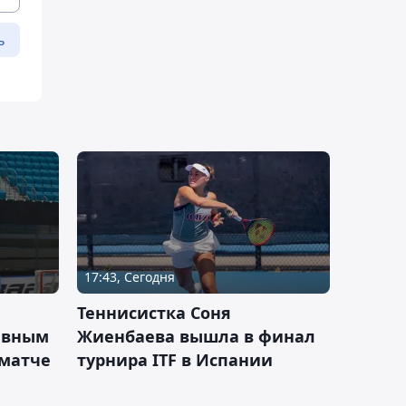
ь
17:43, Сегодня
Теннисистка Соня
ивным
Жиенбаева вышла в финал
 матче
турнира ITF в Испании