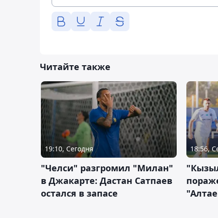
Читайте также
19:10, Сегодня
18:56, 
"Челси" разгромил "Милан"
"Кызыл
в Джакарте: Дастан Сатпаев
пораже
остался в запасе
"Алтае