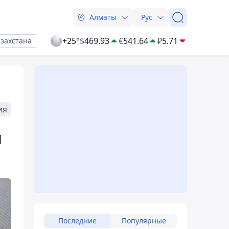
Алматы
Рус
+25°
$
469.93
€
541.64
₽
5.71
азахстана
ия
я
Последние
Популярные