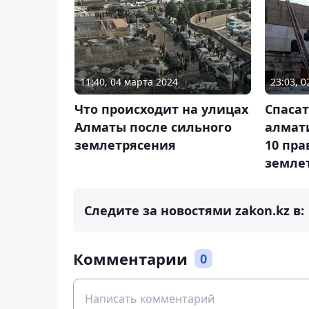
11:40, 04 марта 2024
23:03, 
Что происходит на улицах
Спаса
Алматы после сильного
алмат
землетрясения
10 пра
земле
Следите за новостями zakon.kz в:
Комментарии
0