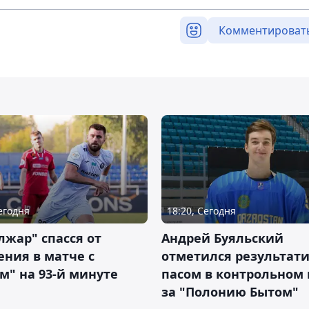
Комментироват
Сегодня
18:20, Сегодня
жар" спасся от
Андрей Буяльский
ния в матче с
отметился результат
м" на 93-й минуте
пасом в контрольном
за "Полонию Бытом"