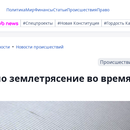
Политика
Мир
Финансы
Статьи
Происшествия
Право
#Спецпроекты
#Новая Конституция
#Гордость К
вости
Новости происшествий
Происшеств
о землетрясение во врем