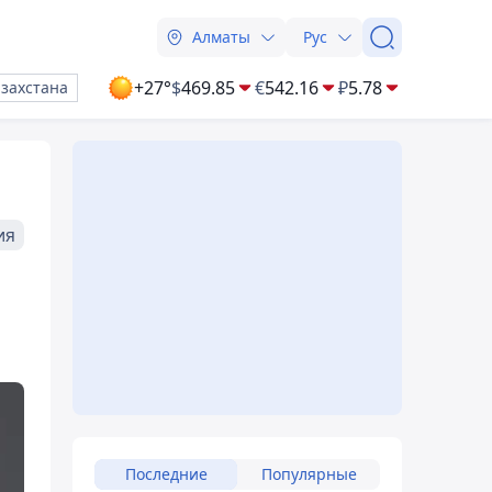
Алматы
Рус
+27°
$
469.85
€
542.16
₽
5.78
азахстана
ия
Последние
Популярные