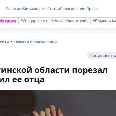
Политика
Мир
Финансы
Статьи
Происшествия
Право
#Спецпроекты
#Новая Конституция
#Гордость К
вости
Новости происшествий
Происшеств
инской области порезал
ил ее отца