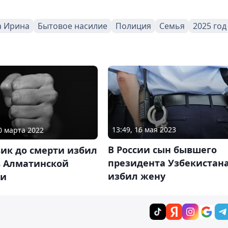
а Ирина
Бытовое насилие
Полиция
Семья
2025 год
13:49, 16 мая 2023
10 марта 2022
В России сын бывшего
ик до смерти избил
президента Узбекистан
в Алматинской
избил жену
ти