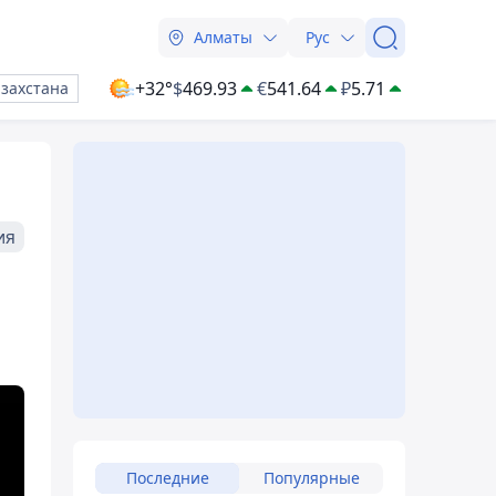
Алматы
Рус
+32°
$
469.93
€
541.64
₽
5.71
азахстана
ия
Последние
Популярные