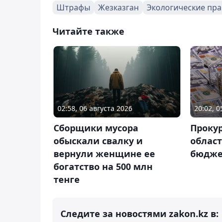
Штрафы
Жезказган
Экологические пр
Читайте также
02:58, 06 августа 2026
20:02, 
Сборщики мусора
Проку
обыскали свалку и
област
вернули женщине ее
бюджет
богатство на 500 млн
тенге
Следите за новостями zakon.kz в: