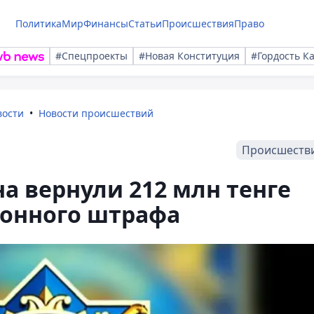
Политика
Мир
Финансы
Статьи
Происшествия
Право
#Спецпроекты
#Новая Конституция
#Гордость К
вости
Новости происшествий
Происшеств
а вернули 212 млн тенге
конного штрафа