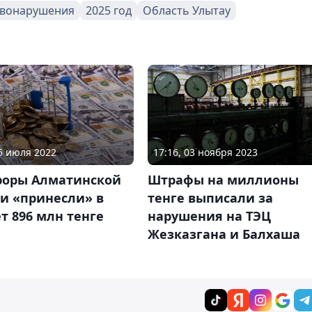
авонарушения
2025 год
Область Улытау
17:16, 03 ноября 2023
05 июля 2022
Штрафы на миллионы
роры Алматинской
тенге выписали за
и «принесли» в
нарушения на ТЭЦ
 896 млн тенге
Жезказгана и Балхаша