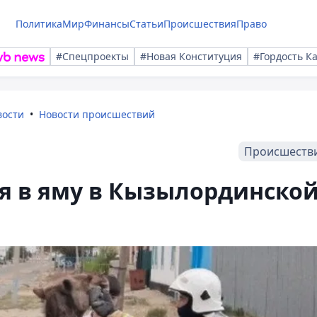
Политика
Мир
Финансы
Статьи
Происшествия
Право
#Спецпроекты
#Новая Конституция
#Гордость К
вости
Новости происшествий
Происшеств
я в яму в Кызылординско