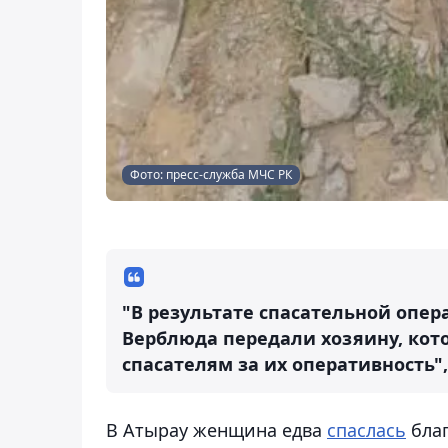
Фото: пресс-служба МЧС РК
"В результате спасательной опе
Верблюда передали хозяину, кот
спасателям за их оперативность",
В Атырау женщина едва
спаслась
благ