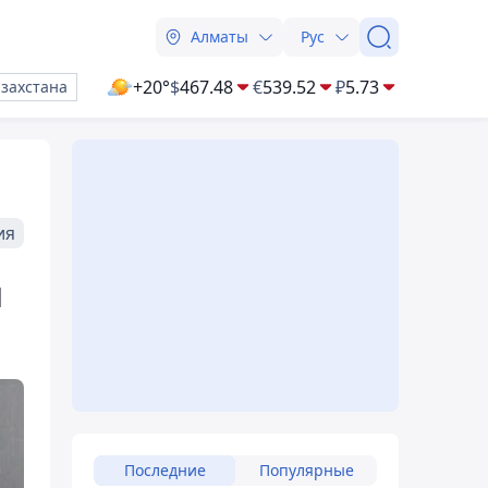
Алматы
Рус
+20°
$
467.48
€
539.52
₽
5.73
азахстана
ия
й
Последние
Популярные