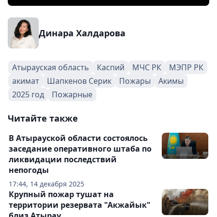
Динара Халдарова
Атырауская область
Каспий
МЧС РК
МЭПР РК
акимат
Шапкенов Серик
Пожары
Акимы
2025 год
Пожарные
Читайте также
В Атырауской области состоялось
заседание оперативного штаба по
ликвидации последствий
непогоды
17:44, 14 декабря 2025
Крупный пожар тушат на
территории резервата "Акжайык"
близ Атырау