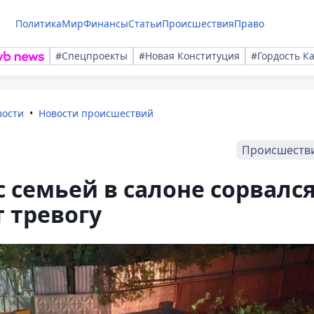
Политика
Мир
Финансы
Статьи
Происшествия
Право
#Спецпроекты
#Новая Конституция
#Гордость К
вости
Новости происшествий
Происшеств
с семьей в салоне сорвалс
т тревогу