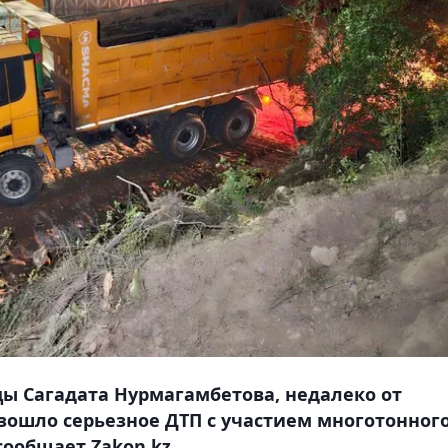
цы Сагадата Нурмагамбетова, недалеко от
зошло серьезное ДТП с участием многотонног
сообщает Zakon.kz.