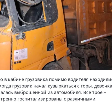
то в кабине грузовика помимо водителя находили
 когда грузовик начал кувыркаться с горы, девочк
залась выброшенной из автомобиля. Все трое –
экстренно госпитализированы с различными