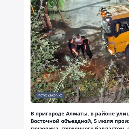
Фото: Zakon.kz
В пригороде Алматы, в районе ули
Восточной объездной, 5 июля прои
грузовика, груженного балластом, 