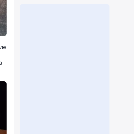
сле
а