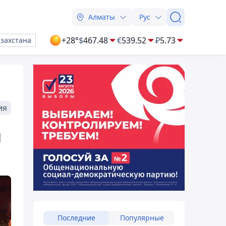
Алматы
Рус
+28°
$
467.48
€
539.52
₽
5.73
азахстана
ия
я
Последние
Популярные