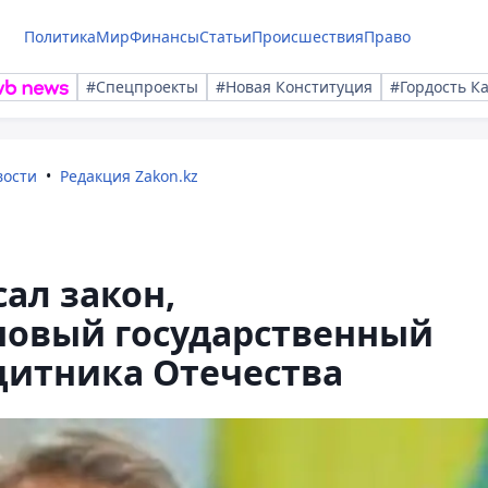
Политика
Мир
Финансы
Статьи
Происшествия
Право
#Спецпроекты
#Новая Конституция
#Гордость К
вости
Редакция Zakon.kz
ал закон,
овый государственный
щитника Отечества