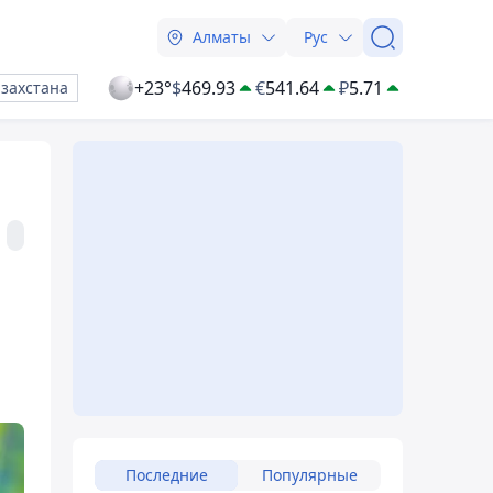
Алматы
Рус
+23°
$
469.93
€
541.64
₽
5.71
азахстана
Последние
Популярные