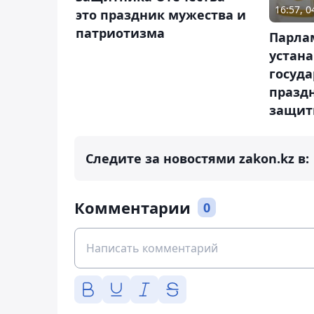
16:57, 
это праздник мужества и
патриотизма
Парла
устан
госуд
празд
защит
Следите за новостями zakon.kz в:
Комментарии
0