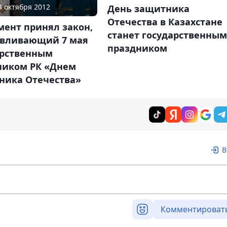
04 октября 2012
День защитника
Отечества в Казахстане
мент принял закон,
станет государственным
авливающий 7 мая
праздником
арственным
ником РК «Днем
ника Отечества»
В
Комментироват