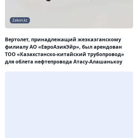
Zakon.kz
Вертолет, принадлежащий жезказганскому
филиалу АО «ЕвроАзияЭйр», был арендован
ТОО «Казахстанско-китайский трубопровод»
для облета нефтепровода Атасу-Алашанькоу