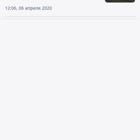
12:06, 06 апреля 2020
Минобороны РК направит военных
медиков в помощь гражданским
Русский язык
медучреждениям
Қазақ тілі
20:07, 31 марта 2020
Как проводят дезинфекцию в
Алматинской области
16:31, 29 марта 2020
Экс-глава ДП Алматинской области
зачислен в кадровый резерв
15:41, 29 января 2020
В горах Алматинской области