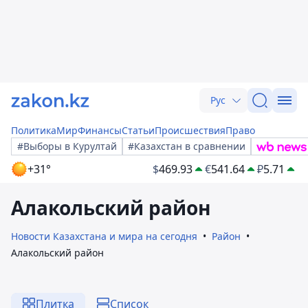
Рус
Политика
Мир
Финансы
Статьи
Происшествия
Право
#Выборы в Курултай
#Казахстан в сравнении
+31°
$
469.93
€
541.64
₽
5.71
Алакольский район
Новости Казахстана и мира на сегодня
Район
Алакольский район
Плитка
Список