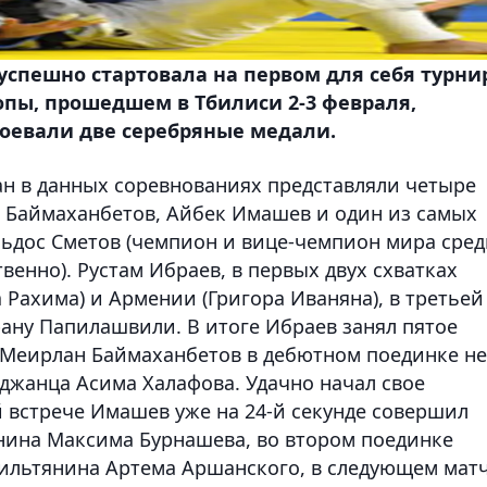
успешно стартовала на первом для себя турни
ропы, прошедшем в Тбилиси 2-3 февраля,
оевали две серебряные медали.
тан в данных соревнованиях представляли четыре
н Баймаханбетов, Айбек Имашев и один из самых
ьдос Сметов (чемпион и вице-чемпион мира сред
венно). Рустам Ибраев, в первых двух схватках
 Рахима) и Армении (Григора Иваняна), в третьей
рану Папилашвили. В итоге Ибраев занял пятое
- Меирлан Баймаханбетов в дебютном поединке не
джанца Асима Халафова. Удачно начал свое
 встрече Имашев уже на 24-й секунде совершил
янина Максима Бурнашева, во втором поединке
ильтянина Артема Аршанского, в следующем мат