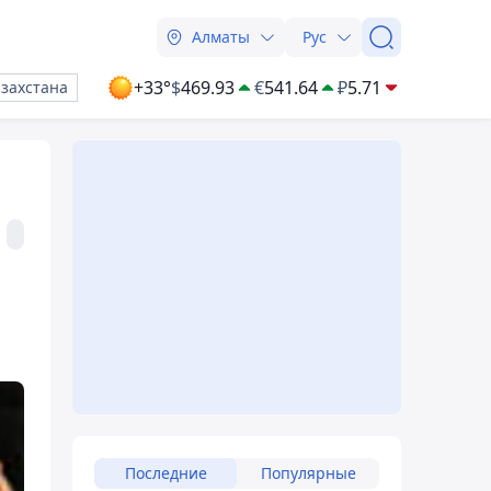
Алматы
Рус
+33°
$
469.93
€
541.64
₽
5.71
азахстана
Последние
Популярные