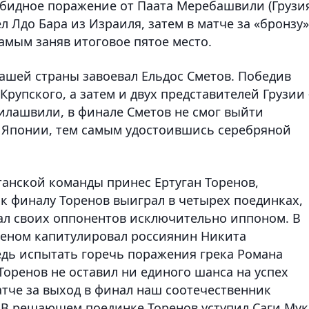
обидное поражение от Паата Меребашвили (Грузия
 Лдо Бара из Израиля, затем в матче за «бронзу»
амым заняв итоговое пятое место.
нашей страны завоевал Ельдос Сметов. Победив
рупского, а затем и двух представителей Грузии 
лашвили, в финале Сметов не смог выйти
 Японии, тем самым удостоившись серебряной
танской команды принес Ертуган Торенов,
и к финалу Торенов выиграл в четырех поединках,
дал своих оппонентов исключительно иппоном. В
меном капитулировал россиянин Никита
едь испытать горечь поражения грека Романа
Торенов не оставил ни единого шанса на успех
атче за выход в финал наш соотечественник
 В решающем поединке Торенов уступил Саги Му