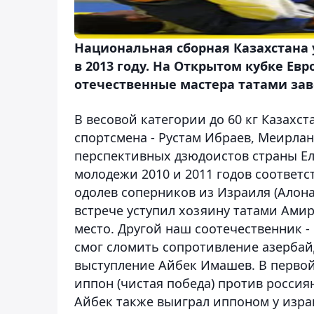
Национальная сборная Казахстана 
в 2013 году. На Открытом кубке Ев
отечественные мастера татами зав
В весовой категории до 60 кг Казахс
спортсмена - Рустам Ибраев, Меирла
перспективных дзюдоистов страны Ел
молодежи 2010 и 2011 годов соответст
одолев соперников из Израиля (Алона
встрече уступил хозяину татами Ами
место. Другой наш соотечественник 
смог сломить сопротивление азербай
выступление Айбек Имашев. В первой
иппон (чистая победа) против росси
Айбек также выиграл иппоном у изра