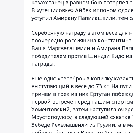
казахстанец в равном бою потерпел 
В «утешиловке» Айбек иппоном одолел
уступил Амирану Папилашвили, тем с
Серебряную награду в этом весе для 
поочередно россиянина Константина К
Ваша Маргвелашвили и Амирана Папи
победителем против Шиндзи Кидо из
награды.
Еще одно «серебро» в копилку казахс
выступающий в весе до 73 кг. На пут
причем в трех из них Ертуган побеж
первой встрече перед нашим спортс
Хоментовский, затем наступила очер
Моустопоулосу, в следующей схватке 
Зебеде Рехвиашвили из Грузии, а в м
победил белоруса Валерия Худоешка.