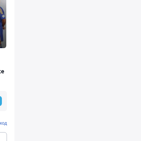
ке
ход