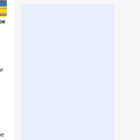
ре
и
че