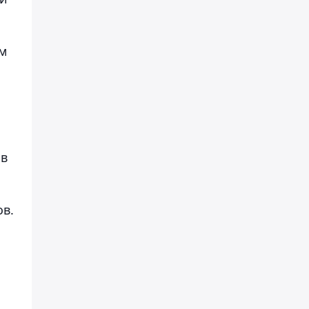
ом
 в
ов.