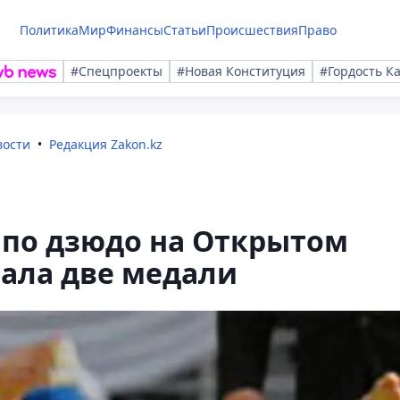
Политика
Мир
Финансы
Статьи
Происшествия
Право
#Спецпроекты
#Новая Конституция
#Гордость К
вости
Редакция Zakon.kz
 по дзюдо на Открытом
ала две медали