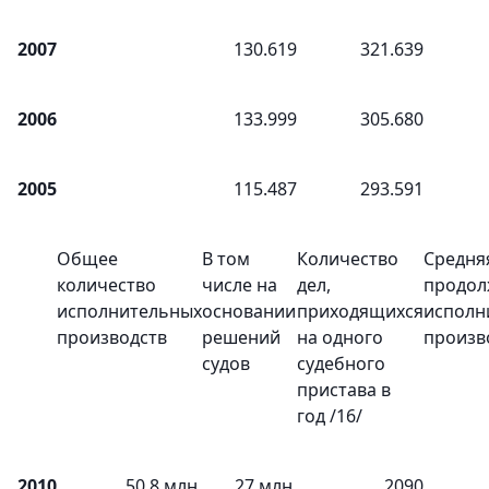
2007
130.619
321.639
2006
133.999
305.680
2005
115.487
293.591
Общее
В том
Количество
Средня
количество
числе на
дел,
продол
исполнительных
основании
приходящихся
исполн
производств
решений
на одного
произв
судов
судебного
пристава в
год /16/
2010
50,8 млн.
27 млн.
2090