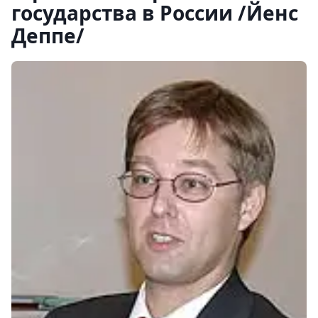
государства в России /Йенс
Деппе/