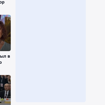
ор
ыл в
ю