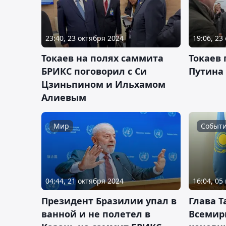
23:40, 23 октября 2024
19:06, 23
Токаев на полях саммита
Токаев
БРИКС поговорил с Си
Путина
Цзиньпином и Ильхамом
Алиевым
Мир
Событ
04:44, 21 октября 2024
16:04, 05
Президент Бразилии упал в
Глава Т
ванной и не полетел в
Всемир