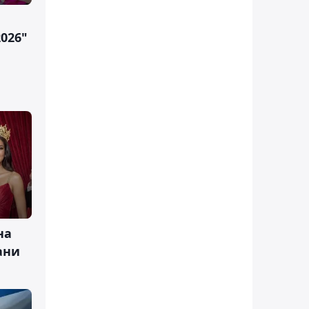
026"
на
ани