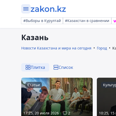
#Выборы в Курултай
#Казахстан в сравнении
Казань
Новости Казахстана и мира на сегодня
Город
К
Плитка
Список
Статьи
Культу
17:25, 20 июля 2026
2
10:25, 15