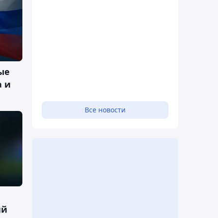
ые
а и
Все новости
ий