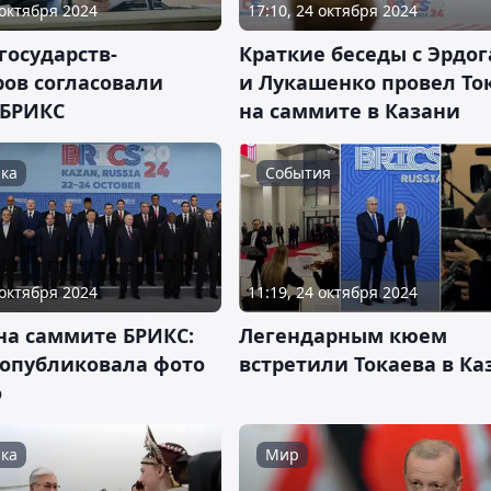
 октября 2024
17:10, 24 октября 2024
государств-
Краткие беседы с Эрдо
ров согласовали
и Лукашенко провел То
 БРИКС
на саммите в Казани
ка
События
 октября 2024
11:19, 24 октября 2024
на саммите БРИКС:
Легендарным кюем
 опубликовала фото
встретили Токаева в Ка
о
ка
Мир