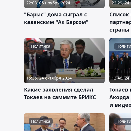
22:03, 05 ноября 2024
22:29, 24
"Барыс" дома сыграл с
Список 
казанским "Ак Барсом"
партне
страны
Политика
Полити
15:35, 24 октября 2024
13:46, 24
Какие заявления сделал
Токаев 
Токаев на саммите БРИКС
Акорда
и виде
Политика
Полити