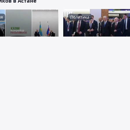
ков в Астане
ия
Политика
 февраля 2024
02:49, 22 февраля 2024
 опубликовал новое
Токаев побеседовал с
 Instagram
юными спортсменами 
турнире "Игры будущег
ка
Политика
 февраля 2024
22:02, 21 февраля 2024