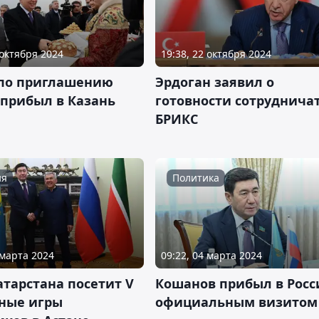
 октября 2024
19:38, 22 октября 2024
 по приглашению
Эрдоган заявил о
 прибыл в Казань
готовности сотрудничат
БРИКС
ия
Политика
 марта 2024
09:22, 04 марта 2024
атарстана посетит V
Кошанов прибыл в Росс
ные игры
официальным визитом