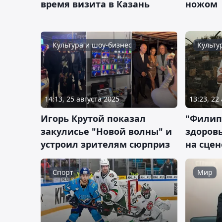
время визита в Казань
ножом
Культура и шоу-бизнес
Культу
14:13, 25 августа 2025
13:23, 22
Игорь Крутой показал
"Филип
закулисье "Новой волны" и
здоровь
устроил зрителям сюрприз
на сцен
Спорт
Мир