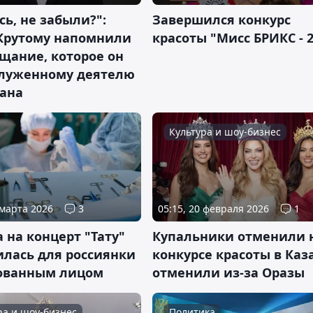
ь, не забыли?":
Завершился конкурс
Крутому напомнили
красоты "Мисс БРИКС - 2
щание, которое он
служенному деятелю
тана
Культура и шоу-бизнес
 марта 2026
3
05:15, 20 февраля 2026
1
 на концерт "Тату"
Купальники отменили 
илась для россиянки
конкурсе красоты в Каз
ованным лицом
отменили из-за Оразы
ра и шоу-бизнес
Политика