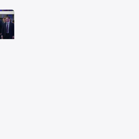
на
о"