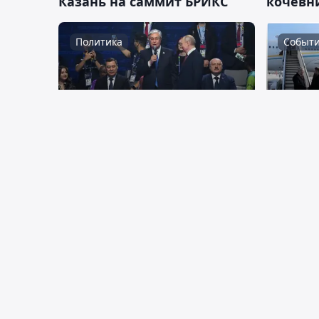
Казань на саммит БРИКС
кочевни
Политика
Событ
11:07, 22 февраля 2024
10:28, 22
Чем угощали Токаева и
Токаев
других президентов в
видео в
Казани
Политика
Полити
00:44, 22 февраля 2024
22:46, 21