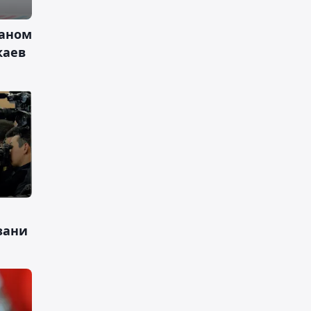
ганом
каев
зани