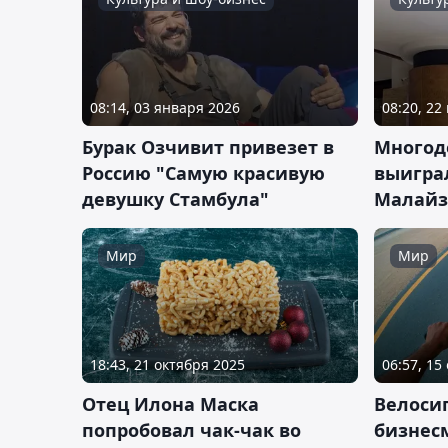
08:14, 03 января 2026
08:20, 22
Бурак Озчивит привезет в
Многод
Россию "Самую красивую
выиграл
девушку Стамбула"
Малай
Мир
Мир
18:43, 21 октября 2025
06:57, 15
Отец Илона Маска
Велоси
попробовал чак-чак во
бизнесм