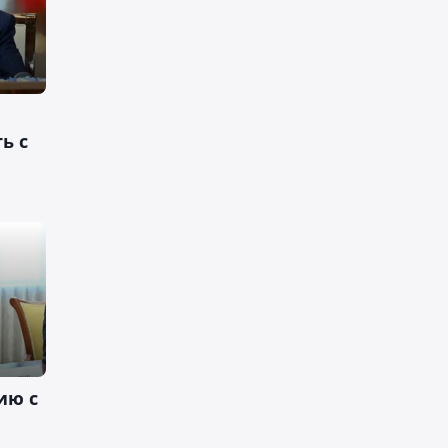
ь с
ию с