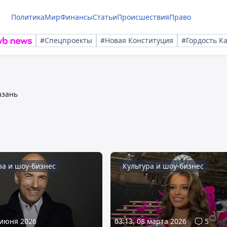
Политика
Мир
Финансы
Статьи
Происшествия
Право
#Спецпроекты
#Новая Конституция
#Гордость К
азань
ра и шоу-бизнес
Культура и шоу-бизнес
 июня 2026
03:13, 08 марта 2026
5