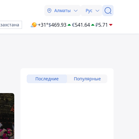
Алматы
Рус
+31°
$
469.93
€
541.64
₽
5.71
азахстана
Последние
Популярные