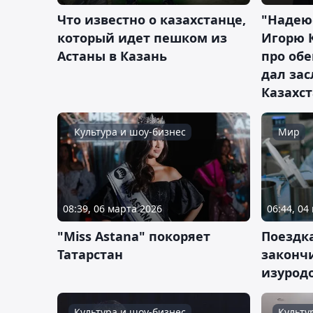
Что известно о казахстанце,
"Надеюс
который идет пешком из
Игорю 
Астаны в Казань
про обе
дал за
Казахс
Культура и шоу-бизнес
Мир
08:39, 06 марта 2026
06:44, 04
"Miss Astana" покоряет
Поездка
Татарстан
законч
изурод
Культура и шоу-бизнес
Культу