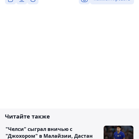
Читайте также
"Челси" сыграл вничью с
"Джохором" в Малайзии, Дастан