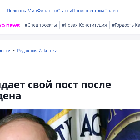
Политика
Мир
Финансы
Статьи
Происшествия
Право
#Спецпроекты
#Новая Конституция
#Гордость К
вости
Редакция Zakon.kz
дает свой пост после
дена