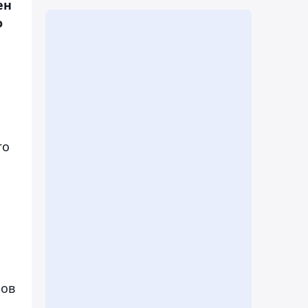
ен
о
го
ков