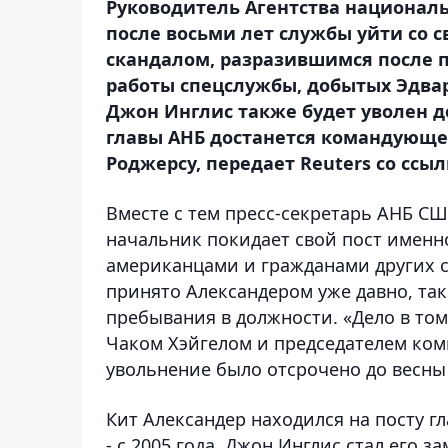
Руководитель Агентства национал
после восьми лет службы уйти со св
скандалом, разразившимся после 
работы спецслужбы, добытых Эдва
Джон Инглис также будет уволен до
главы АНБ достанется командующе
Роджерсу, передает Reuters со ссы
Вместе с тем пресс-секретарь АНБ С
начальник покидает свой пост именно
американцами и гражданами других с
принято Александером уже давно, так
пребывания в должности. «Дело в то
Чаком Хэйгелом и председателем ком
увольнение было отсрочено до весны 2
Кит Александер находился на посту 
- с 2005 года. Джон Инглис стал его з