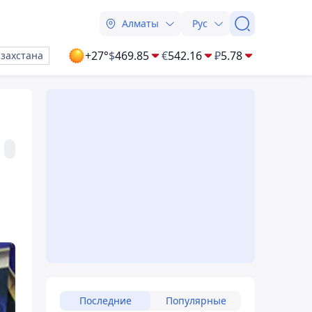
Алматы
Рус
+27°
$
469.85
€
542.16
₽
5.78
азахстана
Последние
Популярные