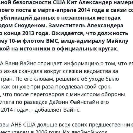
ьной безопасности США Кит Александер намер
оего поста в марте-апреле 2014 года в связи с
публикаций данных о незаконных методах
рдом Сноуденом. Заместитель Александера
 конца 2013 года. Ожидается, что должность
му 10-м флотом ВМС, вице-адмиралу Майклу
лкой на источники в официальных кругах
.
ША Вани Вайнс отрицает информацию о том, что е
 из-за скандала вокруг слежки ведомства за
тран. По его словам, решение об уходе было
 как он уже три раза продлевал свой срок
м, что после переговоров с министром обороны
итета по разведке Дайэнн Файнстайн его
014 года», - добавляет Вайнс.
главы АНБ США дольше всех своих предшественни
аместителем в 2006 году. Их двойной уход