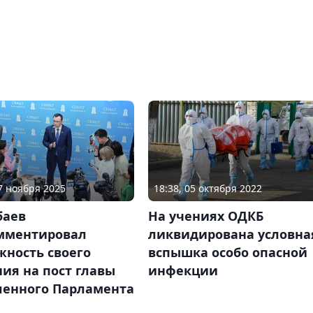
27 ноября 2025
18:38, 05 октября 2022
аев
На учениях ОДКБ
мментировал
ликвидирована условна
жность своего
вспышка особо опасной
ия на пост главы
инфекции
ленного Парламента