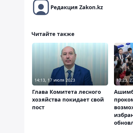
Редакция Zakon.kz
Читайте также
14:13, 17 июля 2023
13:23, 
Глава Комитета лесного
Ашимб
хозяйства покидает свой
проко
пост
возмо
избран
обнов