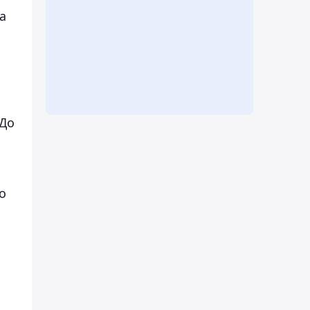
а
 До
о
н