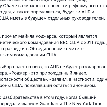
у Обаме возможность провести реформу агентств
 дня, а также определиться, будут ли АНБ и
США иметь в будущем отдельных руководителей,
А прочат Майкла Роджерса, который является
етического командования ВВС США с 2011 года.
ра разведки в Объединенном комитете
анском командовании США.
выбор падет на него, то АНБ не будет разочарован
ра. «Роджер - это прирожденный лидер,
пасности общества», - заявил, в частности, оди
ороны США, пожелавший остаться анонимом.
 разбирательства в этом году, когда бывший
передал изданиям Guardian и The New York Times