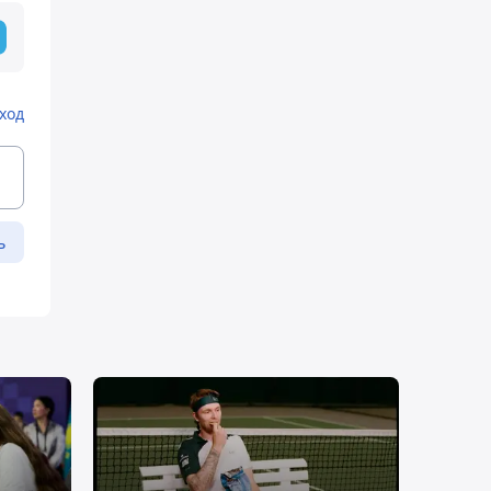
ход
ь