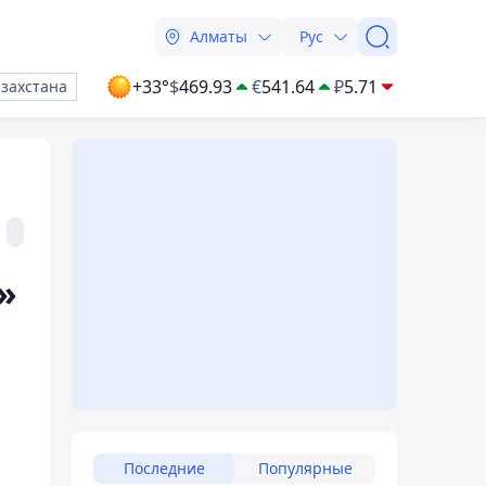
Алматы
Рус
+33°
$
469.93
€
541.64
₽
5.71
азахстана
»
Последние
Популярные