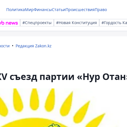
Политика
Мир
Финансы
Статьи
Происшествия
Право
#Спецпроекты
#Новая Конституция
#Гордость К
вости
Редакция Zakon.kz
XV съезд партии «Нур Отан