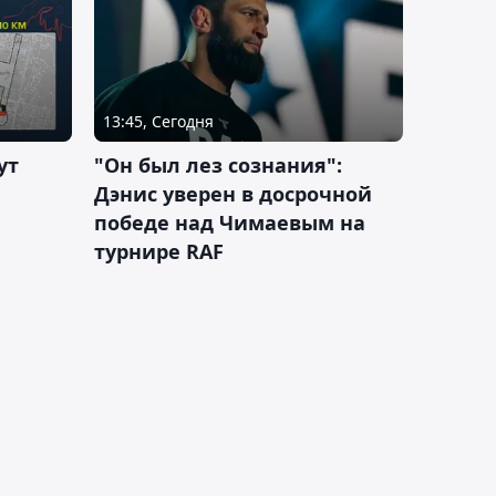
13:45, Сегодня
ут
"Он был лез сознания":
Дэнис уверен в досрочной
победе над Чимаевым на
турнире RAF