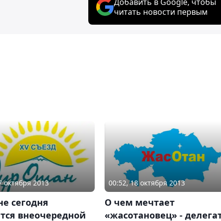
Добавить в Google, чтобы
читать новости первым
17 октября 2013
00:52, 18 октября 2013
не сегодня
О чем мечтает
ется внеочередной
«жасотановец» - делега