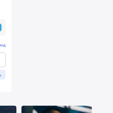
ход
ь