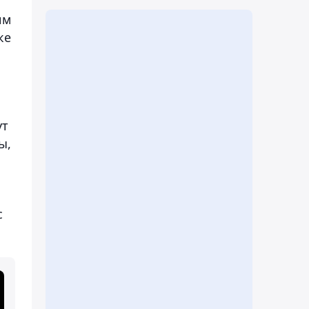
им
ке
ут
ы,
с