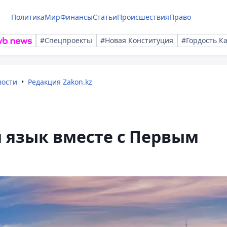
Политика
Мир
Финансы
Статьи
Происшествия
Право
#Спецпроекты
#Новая Конституция
#Гордость К
вости
Редакция Zakon.kz
 язык вместе с Первым