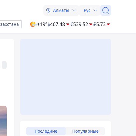
Алматы
Рус
+19°
$
467.48
€
539.52
₽
5.73
азахстана
Последние
Популярные