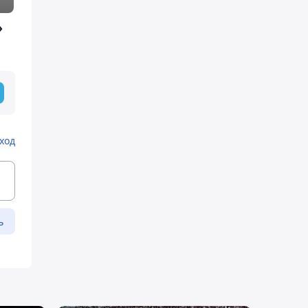
»
ход
ь