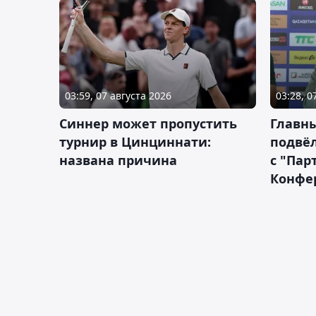
03:59, 07 августа 2026
03:28, 0
Синнер может пропустить
Главны
турнир в Цинциннати:
подвёл
названа причина
с "Пар
Конфе