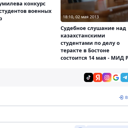
умилева конкурс
студентов военных
18:10, 02 мая 2013
р
Судебное слушание над
казахстанскими
студентами по делу о
теракте в Бостоне
состоится 14 мая - МИД 
В