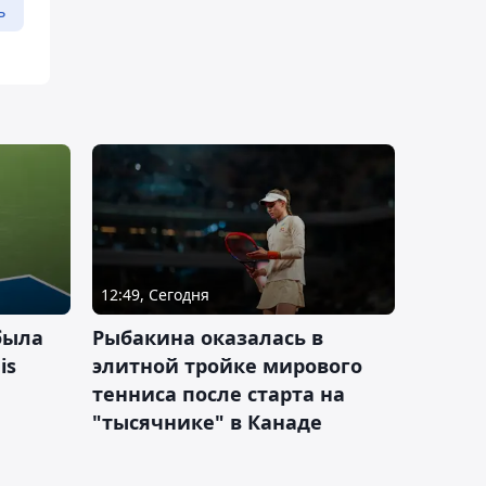
ь
12:49, Сегодня
была
Рыбакина оказалась в
is
элитной тройке мирового
тенниса после старта на
"тысячнике" в Канаде