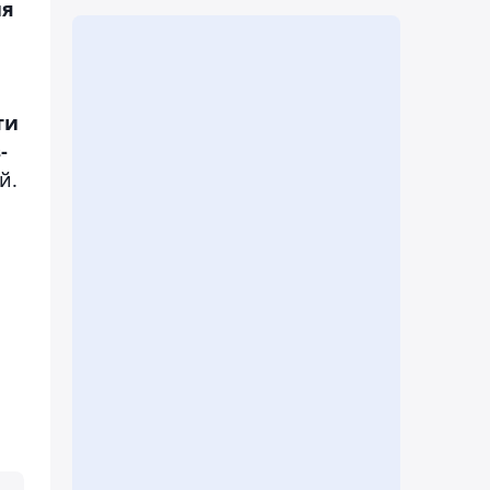
ия
ти
-
й.