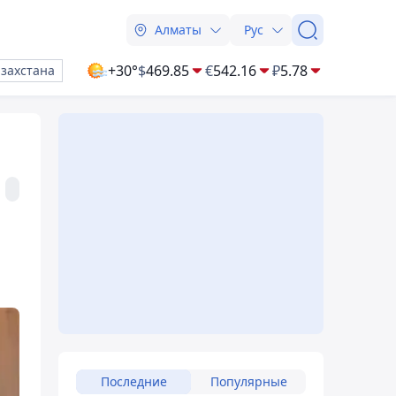
Алматы
Рус
+30°
$
469.85
€
542.16
₽
5.78
азахстана
Последние
Популярные