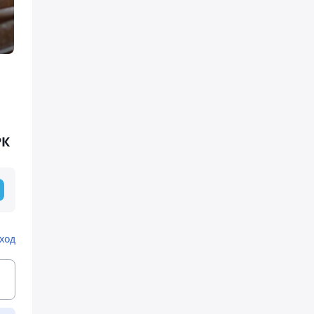
РК
ход