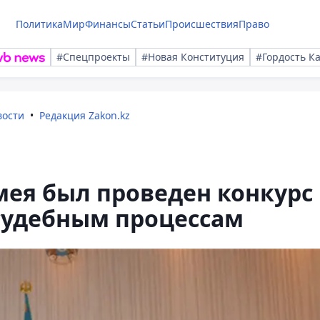
Политика
Мир
Финансы
Статьи
Происшествия
Право
#Спецпроекты
#Новая Конституция
#Гордость К
вости
Редакция Zakon.kz
мея был проведен конкурс
судебным процессам