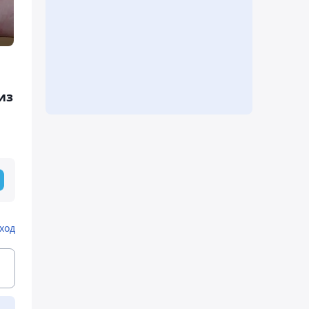
из
ход