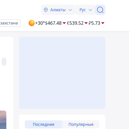
Алматы
Рус
+30°
$
467.48
€
539.52
₽
5.73
азахстана
Последние
Популярные