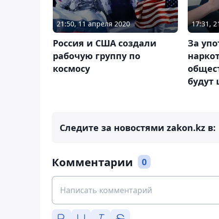
21:50, 11 апреля 2020
17:31, 2
Россия и США создали
За уп
рабочую группу по
наркот
космосу
общес
будут
Следите за новостями zakon.kz в:
Комментарии
0