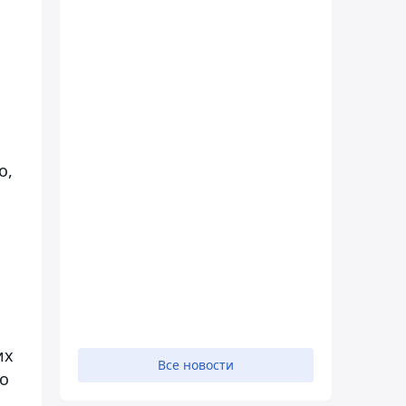
о,
их
Все новости
ко