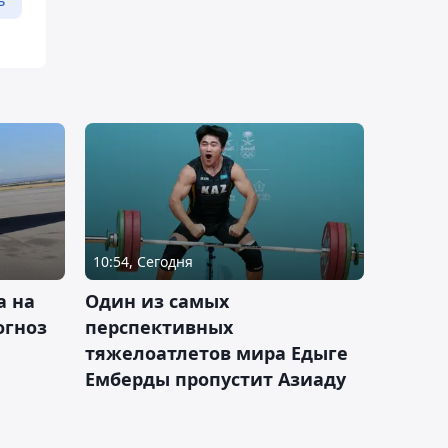
ь
10:54, Сегодня
а на
Один из самых
огноз
перспективных
тяжелоатлетов мира Едыге
Емберды пропустит Азиаду