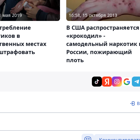
1 мая 2019
16:58, 15 октября 2013
отребление
В США распространяется
иков в
«крокодил» -
твенных местах
самодельный наркотик 
 штрафовать
России, пожирающий
плоть
В