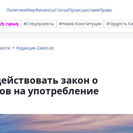
Политика
Мир
Финансы
Статьи
Происшествия
Право
#Спецпроекты
#Новая Конституция
#Гордость К
вости
Редакция Zakon.kz
действовать закон о
ов на употребление