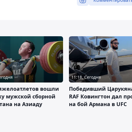
Комментироват
Сегодня
11:18, Сегодня
тяжелоатлетов вошли
Победивший Царукян
ку мужской сборной
RAF Ковингтон дал пр
тана на Азиаду
на бой Армана в UFC