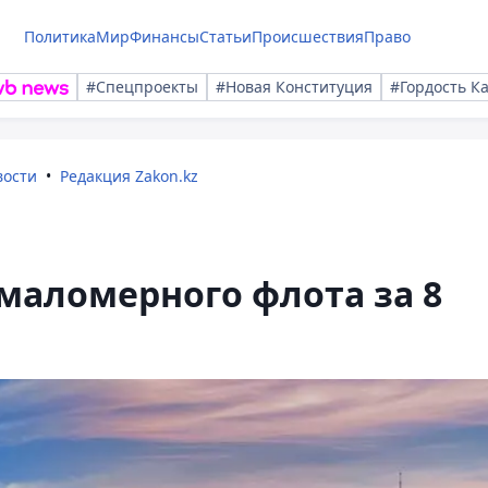
Политика
Мир
Финансы
Статьи
Происшествия
Право
#Спецпроекты
#Новая Конституция
#Гордость К
вости
Редакция Zakon.kz
 маломерного флота за 8