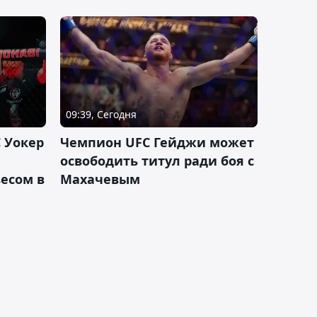
09:39, Сегодня
 Уокер
Чемпион UFC Гейджи может
освободить титул ради боя с
есом в
Махачевым