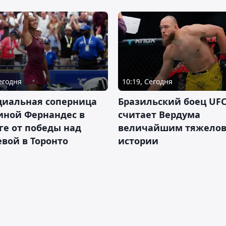
Сегодня
10:19, Сегодня
циальная соперница
Бразильский боец UFC
иной Фернандес в
считает Вердума
ге от победы над
величайшим тяжелов
вой в Торонто
истории