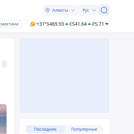
Алматы
Рус
+31°
$
469.93
€
541.64
₽
5.71
азахстана
Последние
Популярные