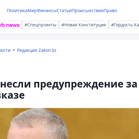
Политика
Мир
Финансы
Статьи
Происшествия
Право
#Спецпроекты
#Новая Конституция
#Гордость К
вости
Редакция Zakon.kz
несли предупреждение за
вказе