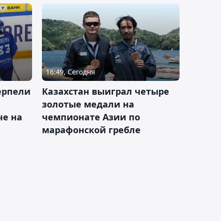
16:49, Сегодня
ерпели
Казахстан выиграл четыре
золотые медали на
е на
чемпионате Азии по
марафонской гребле