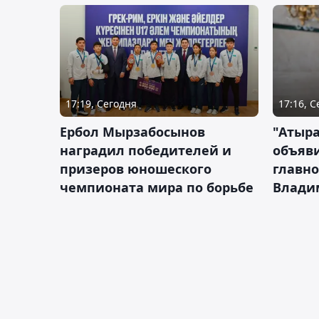
17:19, Сегодня
17:16, 
Ербол Мырзабосынов
"Атыр
наградил победителей и
объяви
призеров юношеского
главно
чемпионата мира по борьбе
Влади