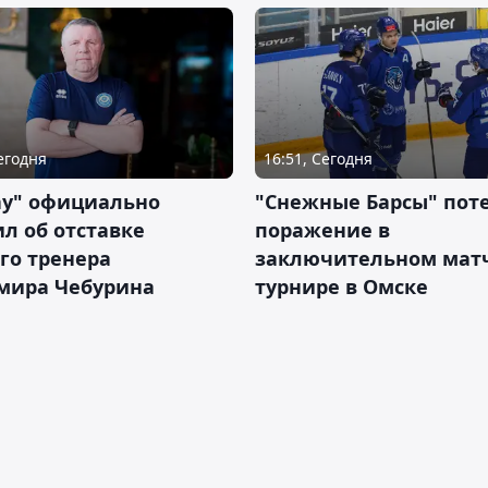
Сегодня
16:51, Сегодня
ау" официально
"Снежные Барсы" пот
л об отставке
поражение в
го тренера
заключительном матч
мира Чебурина
турнире в Омске