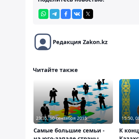
Редакция Zakon.kz
Читайте также
15:50, 0
23:35, 10 сентября 2015
К конц
Самые большие семьи -
Казахс
на юго-западе страны,