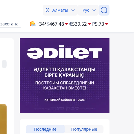
Алматы
Рус
+34°
$
467.48
€
539.52
₽
5.73
азахстана
Последние
Популярные