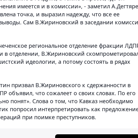
нения имеется и в комиссии», - заметил А.Дегтяре
влена точка, и выразил надежду, что все ее
выводы. Сам В.Жириновский в заседании комисс
 чеченское региональное отделение фракции ЛДП
ли в отделении, В.Жириновский скомпрометирова
истский идеологии, а потому состоять в рядах
тин призвал В.Жириновского к сдержанности в
ПР объявил, что сожалеет о своих словах. По его
ьно понят». Слова о том, что Кавказ необходимо
тик попросил интерпретировать как предложени
пераций при поимке преступников.