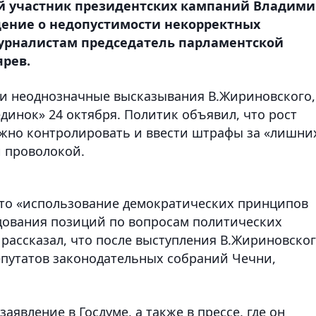
й участник президентских кампаний Владими
ение о недопустимости некорректных
урналистам председатель парламентской
ярев.
ли неоднозначные высказывания В.Жириновского,
динок» 24 октября. Политик объявил, что рост
ужно контролировать и ввести штрафы за «лишни
й проволокой.
что «использование демократических принципов
дования позиций по вопросам политических
рассказал, что после выступления В.Жириновско
епутатов законодательных собраний Чечни,
аявление в Госдуме, а также в прессе, где он