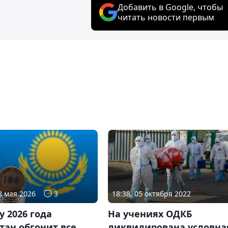
Добавить в Google, чтобы
читать новости первым
8 мая 2026
3
18:38, 05 октября 2022
у 2026 года
На учениях ОДКБ
тан обгонит все
ликвидирована условна