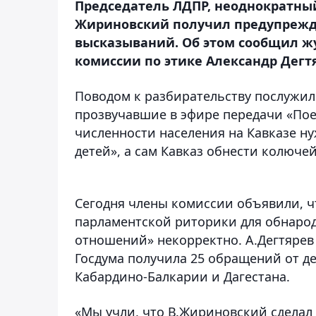
Председатель ЛДПР, неоднократны
Жириновский получил предупрежд
высказываний. Об этом сообщил ж
комиссии по этике Александр Дегт
Поводом к разбирательству послужи
прозвучавшие в эфире передачи «Пое
численности населения на Кавказе н
детей», а сам Кавказ обнести колюче
Сегодня члены комиссии объявили, 
парламентской риторики для обнаро
отношений» некорректно. А.Дегтярев 
Госдума получила 25 обращений от д
Кабардино-Балкарии и Дагестана.
«Мы учли, что В.Жириновский сделал з