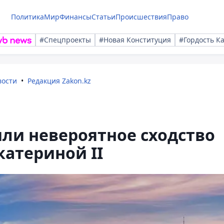
Политика
Мир
Финансы
Статьи
Происшествия
Право
#Спецпроекты
#Новая Конституция
#Гордость К
вости
Редакция Zakon.kz
ли невероятное сходство
катериной II