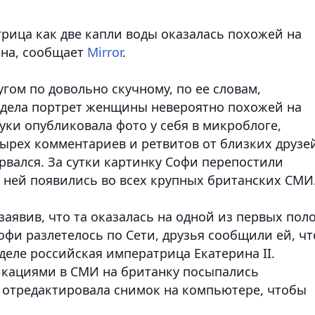
трица как две капли воды оказалась похожей на
она, сообщает
Mirror
.
угом по довольно скучному, по ее словам,
идела портрет женщины невероятно похожей на
уки опубликовала фото у себя в микроблоге,
ырех комментариев и ретвитов от близких друзе
рвался. За сутки картинку Софи перепостили
о ней появились во всех крупных британских СМИ
заявив, что та оказалась на одной из первых пол
 Софи разлетелось по Сети, друзья сообщили ей, чт
деле российская императрица Екатерина II.
икациями в СМИ на британку посыпались
о отредактировала снимок на компьютере, чтобы