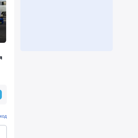
я
ход