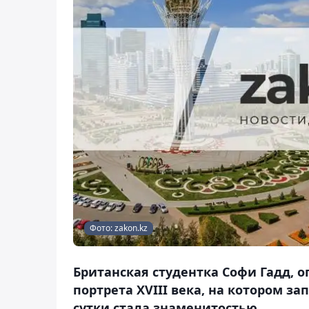
Фото: zakon.kz
Британская студентка Софи Гадд, 
портрета XVIII века, на котором з
сутки стала знаменитостью.