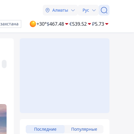
Алматы
Рус
+30°
$
467.48
€
539.52
₽
5.73
азахстана
Последние
Популярные