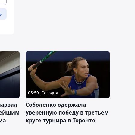
ь
05:59, Сегодня
назвал
Соболенко одержала
лейшим
уверенную победу в третьем
ма
круге турнира в Торонто