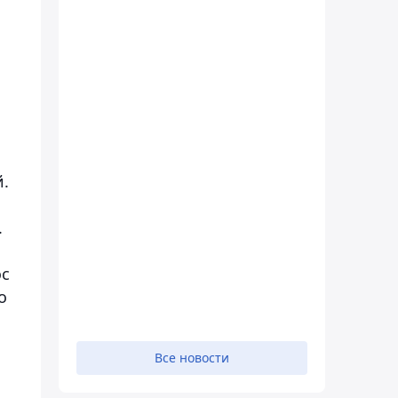
й.
.
ос
о
Все новости