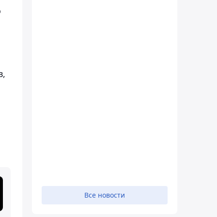
о
в,
Все новости