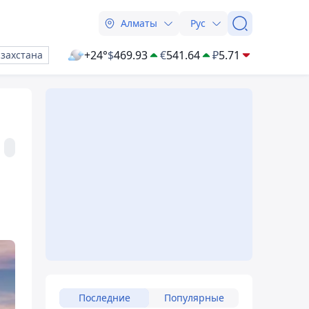
Алматы
Рус
+24°
$
469.93
€
541.64
₽
5.71
азахстана
Последние
Популярные