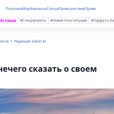
Политика
Мир
Финансы
Статьи
Происшествия
Право
#Спецпроекты
#Новая Конституция
#Гордость К
вости
Редакция Zakon.kz
ечего сказать о своем