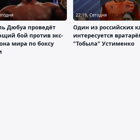
Сегодня
22:19, Сегодня
ль Дюбуа проведёт
Один из российских к
щий бой против экс-
интересуется вратарё
на мира по боксу
"Тобыла" Устименко
и