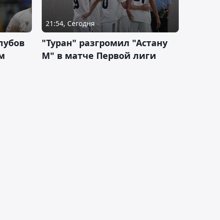
21:54, Сегодня
лубов
"Туран" разгромил "Астану
м
М" в матче Первой лиги