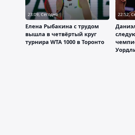
23:09, Сегодня
22:52, 
Елена Рыбакина с трудом
Даниэ
вышла в четвёртый круг
следую
турнира WTA 1000 в Торонто
чемпио
Уордл