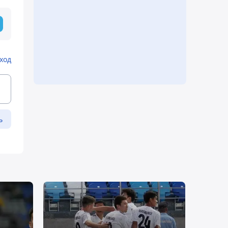
ход
ь