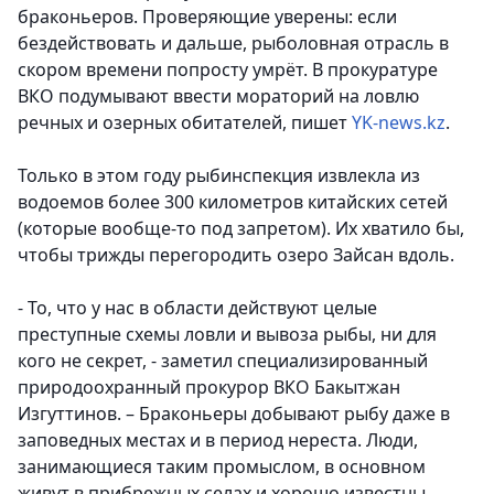
браконьеров. Проверяющие уверены: если
бездействовать и дальше, рыболовная отрасль в
скором времени попросту умрёт. В прокуратуре
ВКО подумывают ввести мораторий на ловлю
речных и озерных обитателей
, пишет
YK-news.kz
.
Только в этом году рыбинспекция извлекла из
водоемов более 300 километров китайских сетей
(которые вообще-то под запретом). Их хватило бы,
чтобы трижды перегородить озеро Зайсан вдоль.
- То, что у нас в области действуют целые
преступные схемы ловли и вывоза рыбы, ни для
кого не секрет, - заметил специализированный
природоохранный прокурор ВКО Бакытжан
Изгуттинов. – Браконьеры добывают рыбу даже в
заповедных местах и в период нереста. Люди,
занимающиеся таким промыслом, в основном
живут в прибрежных селах и хорошо известны