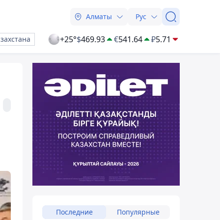
Алматы
Рус
+25°
$
469.93
€
541.64
₽
5.71
азахстана
Последние
Популярные