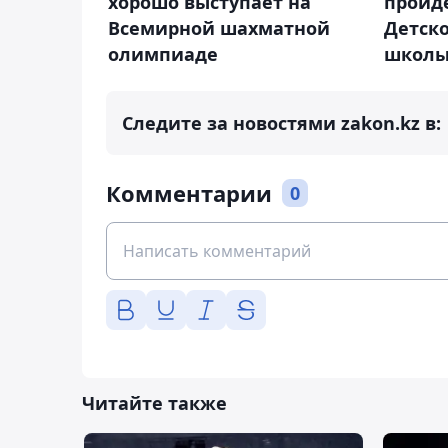
хорошо выступает на
пройд
Всемирной шахматной
Детск
олимпиаде
школы
Следите за новостями zakon.kz в:
Комментарии
0
Читайте также