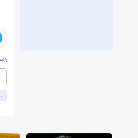
ход
ь