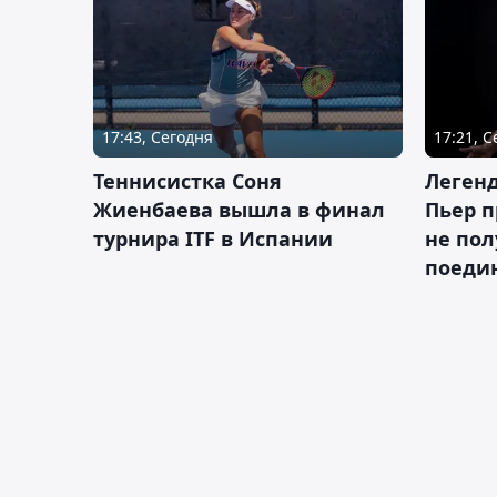
17:43, Сегодня
17:21, 
Теннисистка Соня
Леген
Жиенбаева вышла в финал
Пьер п
турнира ITF в Испании
не пол
поеди