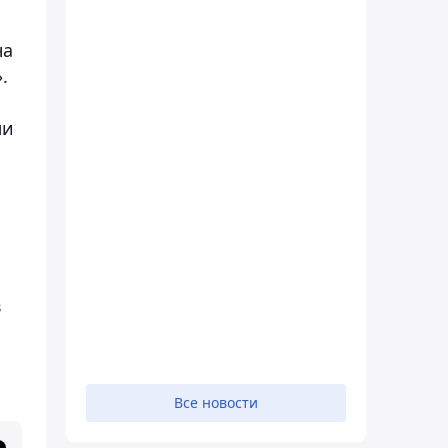
на
.
ми
в
Все новости