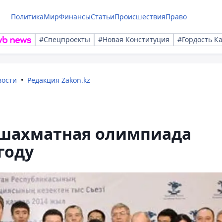
Политика
Мир
Финансы
Статьи
Происшествия
Право
#Спецпроекты
#Новая Конституция
#Гордость К
вости
Редакция Zakon.kz
 шахматная олимпиада
году