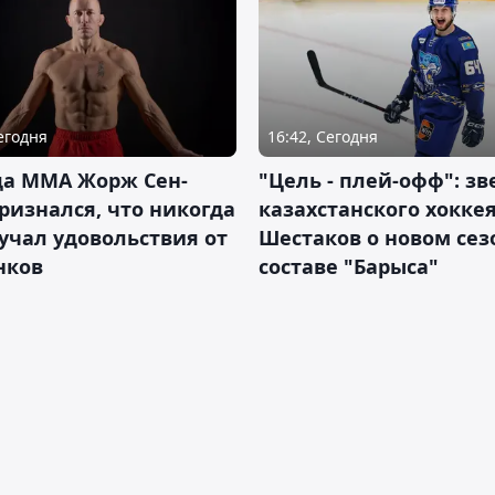
Сегодня
16:42, Сегодня
да ММА Жорж Сен-
"Цель - плей-офф": зв
ризнался, что никогда
казахстанского хокке
учал удовольствия от
Шестаков о новом сез
нков
составе "Барыса"