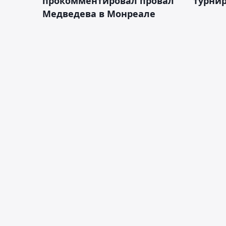
прокомментировал провал
турнир
Медведева в Монреале