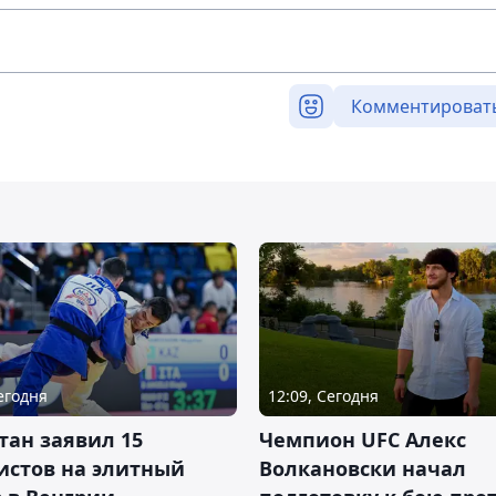
Комментироват
Сегодня
12:09, Сегодня
тан заявил 15
Чемпион UFC Алекс
истов на элитный
Волкановски начал