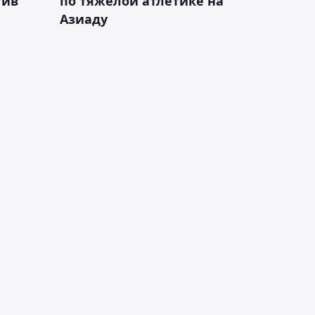
тив
по тяжёлой атлетике на
Азиаду