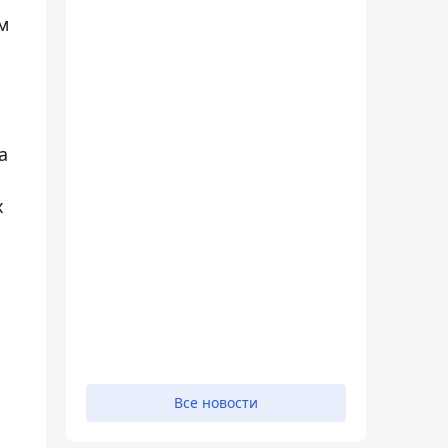
м
а
х
Все новости