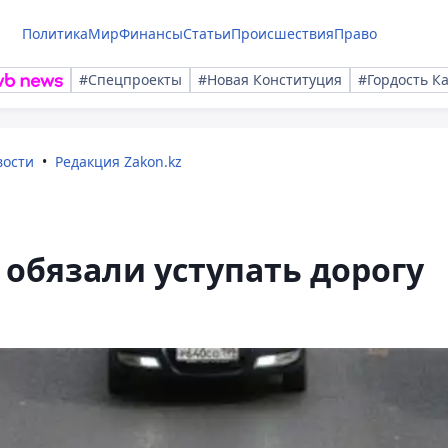
Политика
Мир
Финансы
Статьи
Происшествия
Право
#Спецпроекты
#Новая Конституция
#Гордость К
вости
Редакция Zakon.kz
 обязали уступать дорогу