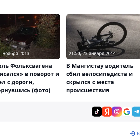
01 ноября 2013
21:50, 23 января 2014
ель Фольксвагена
В Мангистау водитель
исался» в поворот и
сбил велосипедиста и
л с дороги,
скрылся с места
ернувшись (фото)
происшествия
В