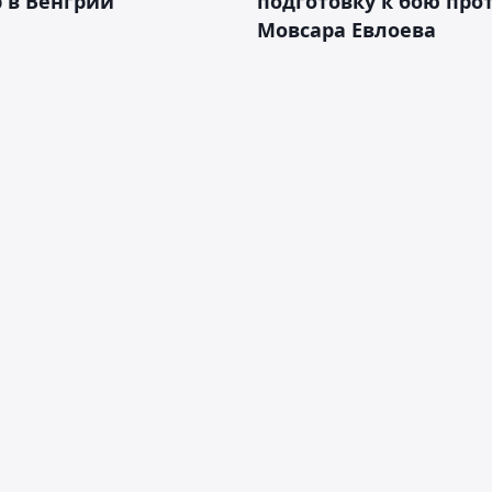
 в Венгрии
подготовку к бою про
Мовсара Евлоева