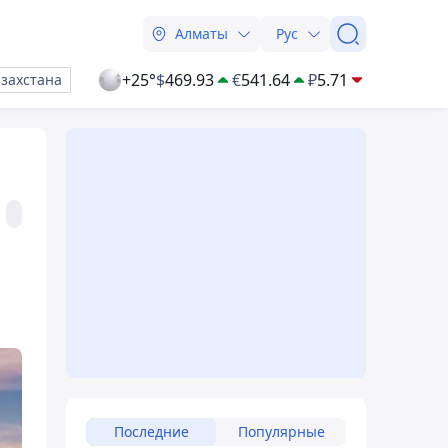
Алматы
Рус
+25°
$
469.93
€
541.64
₽
5.71
азахстана
Последние
Популярные