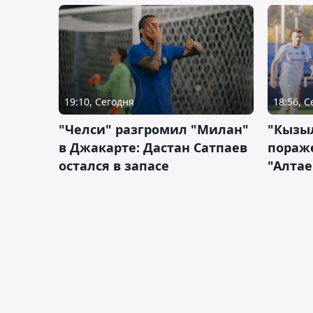
19:10, Сегодня
18:56, 
"Челси" разгромил "Милан"
"Кызыл
в Джакарте: Дастан Сатпаев
пораже
остался в запасе
"Алтае