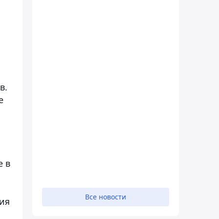
в.
е
е в
Все новости
ния