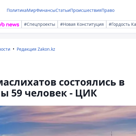
Политика
Мир
Финансы
Статьи
Происшествия
Право
#Спецпроекты
#Новая Конституция
#Гордость К
вости
Редакция Zakon.kz
аслихатов состоялись в
ы 59 человек - ЦИК