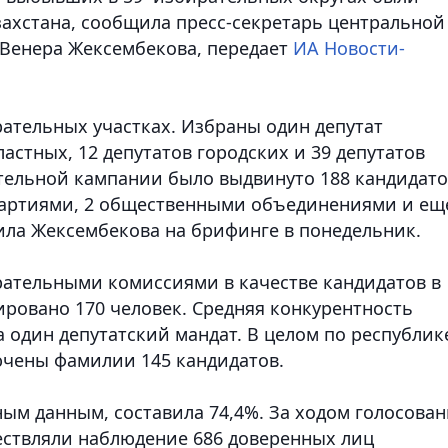
захстана, сообщила пресс-секретарь центральной
 Венера Жексембекова, передает
ИА Новости-
рательных участках. Избраны один депутат
астных, 12 депутатов городских и 39 депутатов
тельной кампании было выдвинуто 188 кандидато
партиями, 2 общественными объединениями и ещ
ила Жексембекова на брифинге в понедельник.
ательными комиссиями в качестве кандидатов в
ировано 170 человек. Средняя конкурентность
а один депутатский мандат. В целом по республик
чены фамилии 145 кандидатов.
ым данным, составила 74,4%. За ходом голосова
ествляли наблюдение 686 доверенных лиц