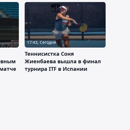
17:43, Сегодня
Теннисистка Соня
ивным
Жиенбаева вышла в финал
 матче
турнира ITF в Испании