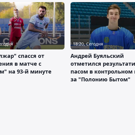
Сегодня
18:20, Сегодня
жар" спасся от
Андрей Буяльский
ния в матче с
отметился результат
м" на 93-й минуте
пасом в контрольном
за "Полонию Бытом"