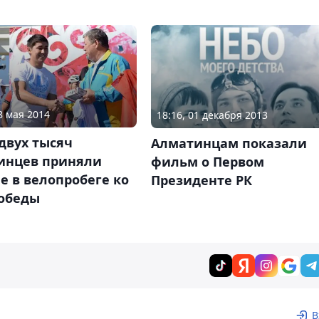
8 мая 2014
18:16, 01 декабря 2013
двух тысяч
Алматинцам показали
инцев приняли
фильм о Первом
е в велопробеге ко
Президенте РК
обеды
В