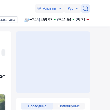
Алматы
Рус
+24°
$
469.93
€
541.64
₽
5.71
азахстана
ь-
Последние
Популярные