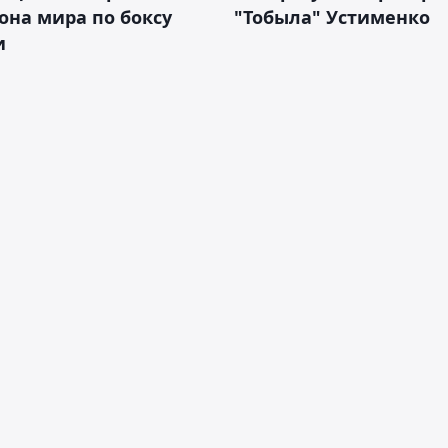
на мира по боксу
"Тобыла" Устименко
и