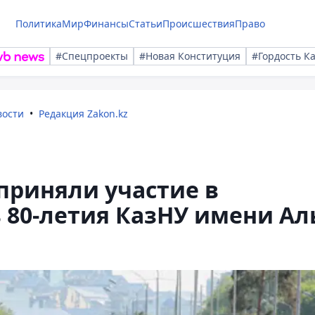
Политика
Мир
Финансы
Статьи
Происшествия
Право
#Спецпроекты
#Новая Конституция
#Гордость К
вости
Редакция Zakon.kz
 приняли участие в
ь 80-летия КазНУ имени Ал