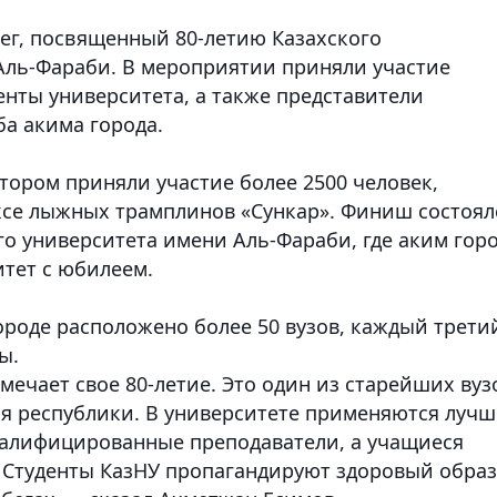
бег, посвященный 80-летию Казахского
Аль-Фараби. В мероприятии приняли участие
енты университета, а также представители
ба акима города.
отором приняли участие более 2500 человек,
ксе лыжных трамплинов «Сункар». Финиш состоял
го университета имени Аль-Фараби, где аким гор
итет с юбилеем.
городе расположено более 50 вузов, каждый трети
ты.
мечает свое 80-летие. Это один из старейших вуз
я республики. В университете применяются луч
валифицированные преподаватели, а учащиеся
 Студенты КазНУ пропагандируют здоровый образ