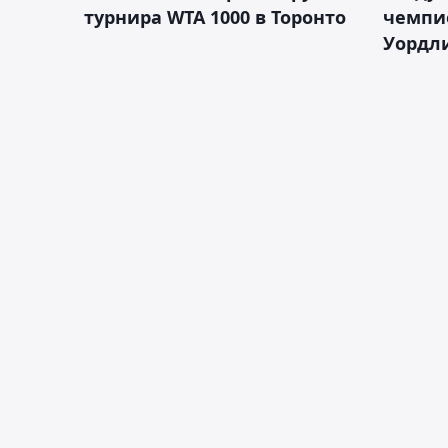
турнира WTA 1000 в Торонто
чемпио
Уордл