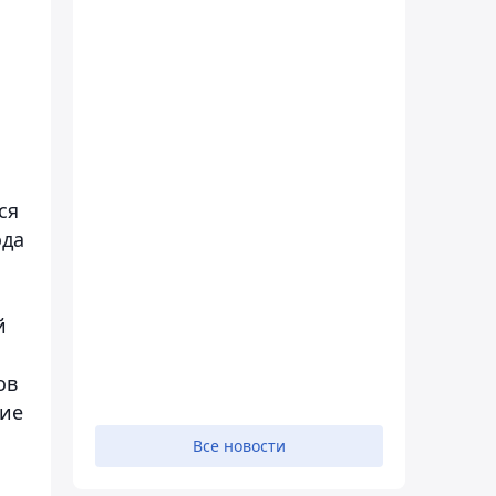
ся
ода
й
ов
шие
Все новости