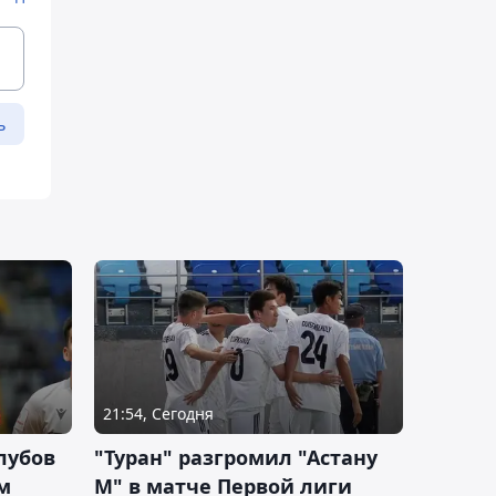
ь
21:54, Сегодня
лубов
"Туран" разгромил "Астану
м
М" в матче Первой лиги