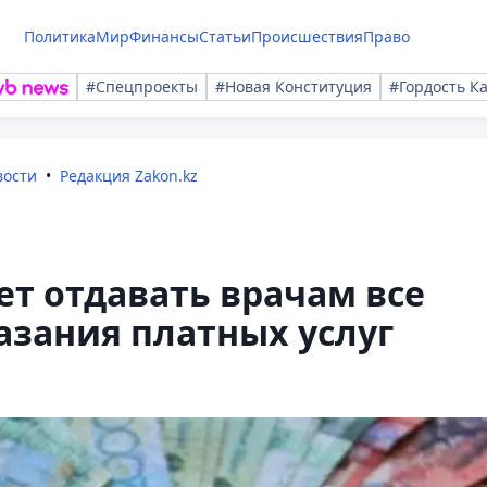
Политика
Мир
Финансы
Статьи
Происшествия
Право
#Спецпроекты
#Новая Конституция
#Гордость К
вости
Редакция Zakon.kz
т отдавать врачам все
азания платных услуг