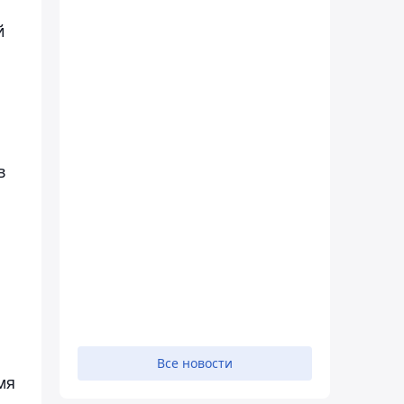
й
в
Все новости
мя