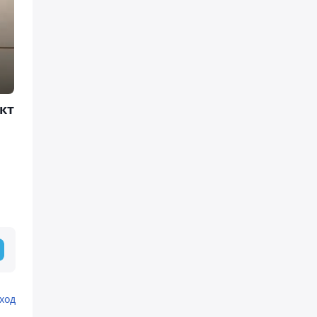
кт
ход