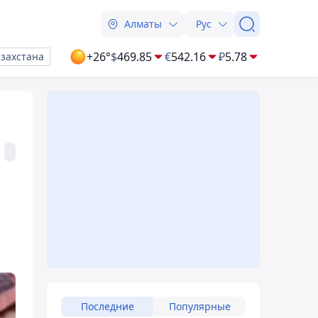
Алматы
Рус
+26°
$
469.85
€
542.16
₽
5.78
азахстана
Последние
Популярные