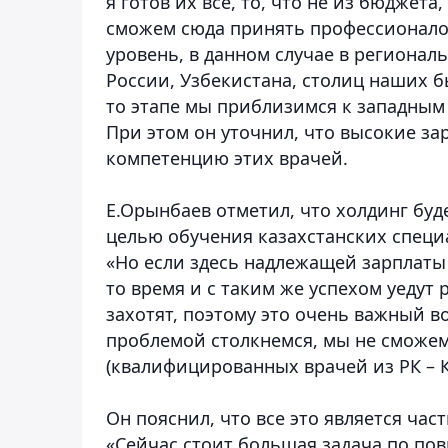
я готов их все, то, что не из бюджета
сможем сюда принять профессионалов
уровень, в данном случае в регионал
России, Узбекистана, столиц наших б
то этапе мы приблизимся к западным 
При этом он уточнил, что высокие з
компетенцию этих врачей.
Е.Орынбаев отметил, что холдинг буд
целью обучения казахстанских специ
«Но если здесь надлежащей зарплаты н
то время и с таким же успехом уедут 
захотят, поэтому это очень важный во
проблемой столкнемся, мы не сможем
(квалифицированных врачей из РК – Ка
Он пояснил, что все это является ча
«Сейчас стоит большая задача по п