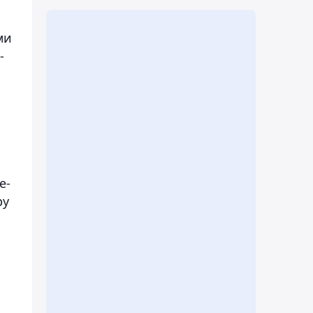
ми
-
е-
ру