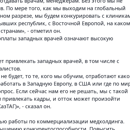
, отдавать врачам, менеджерам. Без этого мы не
. По мере того, как мы выходим на глобальный
ьном разрезе, мы будем конкурировать с клиника
ывших республик, с Восточной Европой, на каком
странам», - отметил он.
арплаты западных врачей означают высокую
ет привлекать западных врачей, в том числе с
алистов.
е будет, то те, кого мы обучим, отработают како
работать в Западную Европу, в США или где по ми
прос. Если сейчас нам его не решать, мы с такой
 привлекать кадры, и отток может произойти
зТАГ)», - сказал он.
стью работы по коммерциализации медхолдинга.
овышению конкурентоспособности. Повысить