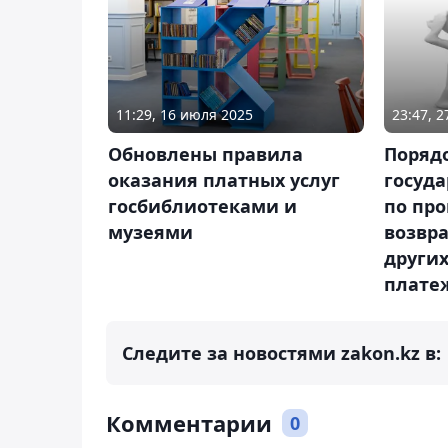
11:29, 16 июля 2025
23:47, 
Обновлены правила
Поряд
оказания платных услуг
госуда
госбиблиотеками и
по пр
музеями
возвра
други
плате
Следите за новостями zakon.kz в:
Комментарии
0