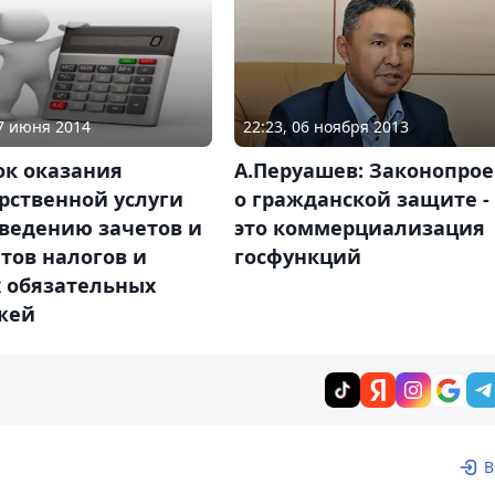
27 июня 2014
22:23, 06 ноября 2013
ок оказания
А.Перуашев: Законопрое
рственной услуги
о гражданской защите -
оведению зачетов и
это коммерциализация
тов налогов и
госфункций
х обязательных
жей
В