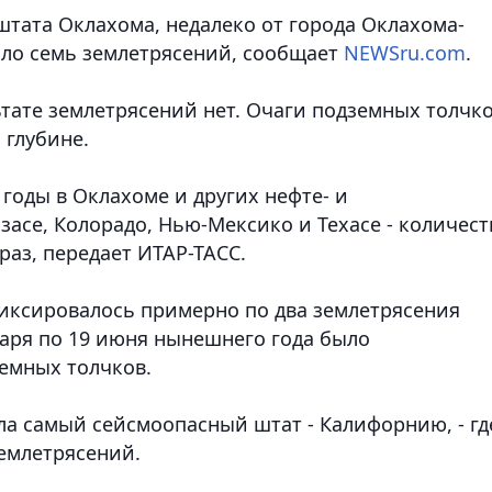
штата Оклахома, недалеко от города Оклахома-
ло семь землетрясений
, сообщает
NEWSru.com
.
тате землетрясений нет. Очаги подземных толчк
 глубине.
 годы в Оклахоме и других нефте- и
асе, Колорадо, Нью-Мексико и Техасе - количест
раз, передает ИТАР-ТАСС.
 фиксировалось примерно по два землетрясения
нваря по 19 июня нынешнего года было
земных толчков.
а самый сейсмоопасный штат - Калифорнию, - гд
землетрясений.