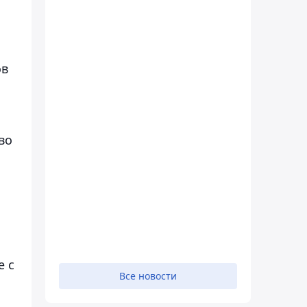
ов
во
е с
Все новости