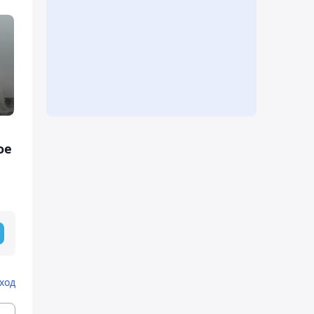
ое
ход