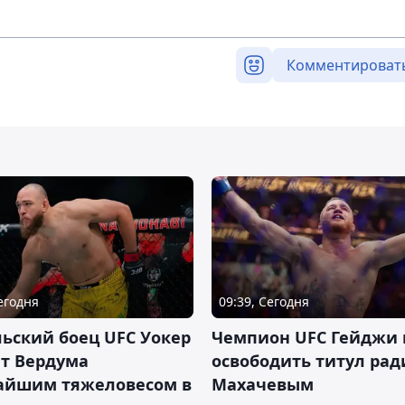
Комментироват
Сегодня
09:39, Сегодня
ьский боец UFC Уокер
Чемпион UFC Гейджи
ет Вердума
освободить титул ради
айшим тяжеловесом в
Махачевым