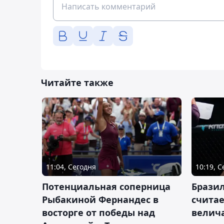
Читайте также
11:04, Сегодня
10:19, 
Потенциальная соперница
Бразил
Рыбакиной Фернандес в
счита
восторге от победы над
велич