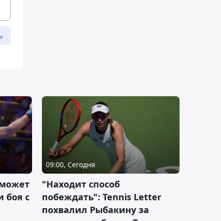
ь
09:00, Сегодня
 может
"Находит способ
 боя с
побеждать": Tennis Letter
похвалил Рыбакину за