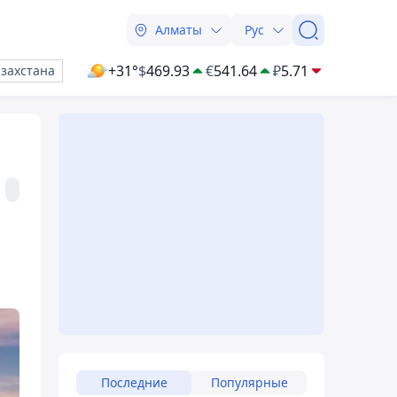
Алматы
Рус
+31°
$
469.93
€
541.64
₽
5.71
азахстана
Последние
Популярные