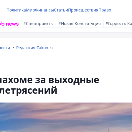
Политика
Мир
Финансы
Статьи
Происшествия
Право
#Спецпроекты
#Новая Конституция
#Гордость К
вости
Редакция Zakon.kz
лахоме за выходные
млетрясений