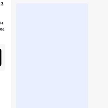
ей
ты
ла