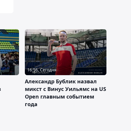
16:56, Сегодня
Александр Бублик назвал
в
микст с Винус Уильямс на US
Open главным событием
года