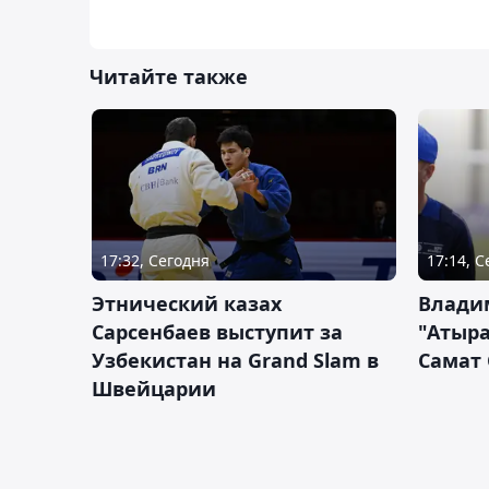
Читайте также
17:32, Сегодня
17:14, 
Этнический казах
Влади
Сарсенбаев выступит за
"Атыра
Узбекистан на Grand Slam в
Самат
Швейцарии