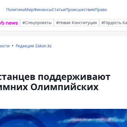
Политика
Мир
Финансы
Статьи
Происшествия
Право
#Спецпроекты
#Новая Конституция
#Гордость К
вости
Редакция Zakon.kz
станцев поддерживают
зимних Олимпийских