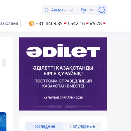
Алматы
Рус
+31°
$
469.85
€
542.16
₽
5.78
азахстана
Последние
Популярные