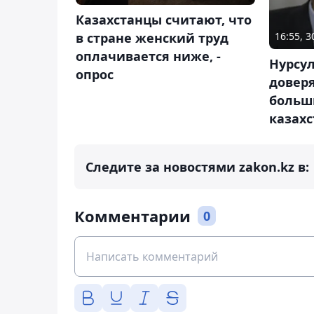
Казахстанцы считают, что
16:55, 
в стране женский труд
оплачивается ниже, -
Нурсу
опрос
довер
больш
казахс
Следите за новостями zakon.kz в:
Комментарии
0