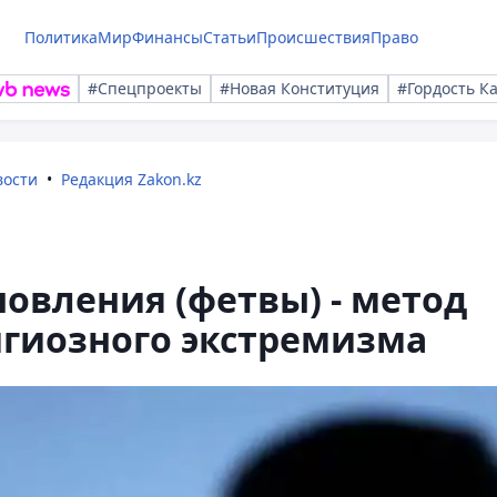
Политика
Мир
Финансы
Статьи
Происшествия
Право
#Спецпроекты
#Новая Конституция
#Гордость К
вости
Редакция Zakon.kz
овления (фетвы) - метод
гиозного экстремизма