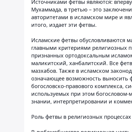
Источниками фетвы являются: впервую
Мухаммада, в третью – это заключени
авторитетами в исламском мире и яв
итого, издает эти фетвы.
Исламские фетвы обусловливаются м
главными критериями религиозных по
признанных ортодоксальным исламом
маликитский, ханбалитский. Все фет
мазхабов. Также в исламском законод
означающее возможность выносить ф
богословско-правового комплекса, си
используемых при этом богословом-
знании, интерпретировании и комме
Роль фетвы в религиозных процессах
В любомобществе религиозная часть 