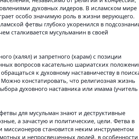
овлениями духовных лидеров. В исламском мире
играет особо значимую роль в жизни верующего.
ламской фетвы глубоко укоренился в подсознани
 чем сталкивается мусульманин в своей
ого (халял) и запретного (харам) с позиции
нных вопросов касательно шариатских положени
 обращаться к духовному наставничеству в поиск
 Можно констатировать, что религиозная жизнь
выбора духовного наставника или имама (учитель
фетвы для мусульман знают и деструктивные
ные, а зачастую и политические, цели. Фетва в
и миссионеров становится неким инструментом
мотных и непросвещенных людей, в особенности