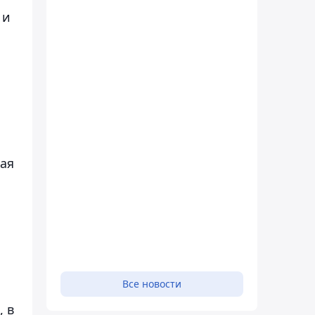
 и
и
рая
Все новости
, в