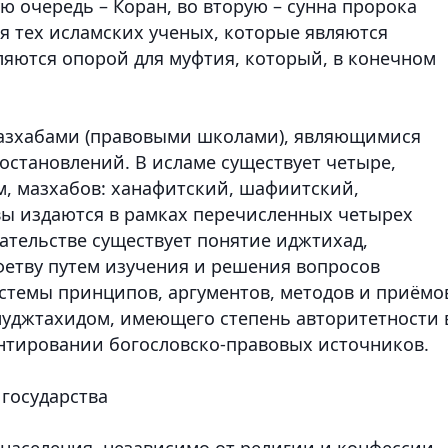
 очередь – Коран, во вторую – сунна пророка
я тех исламских ученых, которые являются
ляются опорой для муфтия, который, в конечном
азхабами (правовыми школами), являющимися
становлений. В исламе существует четыре,
, мазхабов: ханафитский, шафиитский,
вы издаются в рамках перечисленных четырех
ательстве существует понятие иджтихад,
етву путем изучения и решения вопросов
стемы принципов, аргументов, методов и приёмо
муджтахидом, имеющего степень авторитетности 
нтировании богословско-правовых источников.
 государства
населения, независимо от религии и конфессии,