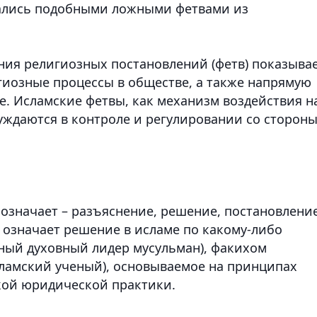
ались подобными ложными фетвами из
ния религиозных постановлений (фетв) показывае
гиозные процессы в обществе, а также напрямую
е. Исламские фетвы, как механизм воздействия н
уждаются в контроле и регулировании со сторон
а означает – разъяснение, решение, постановление
 означает решение в исламе по какому-либо
ный духовный лидер мусульман), факихом
сламский ученый), основываемое на принципах
кой юридической практики.