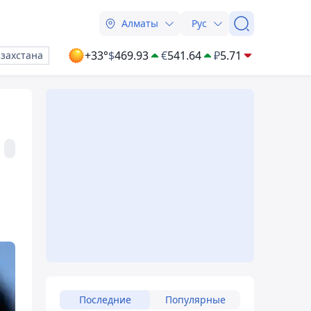
Алматы
Рус
+33°
$
469.93
€
541.64
₽
5.71
азахстана
Последние
Популярные