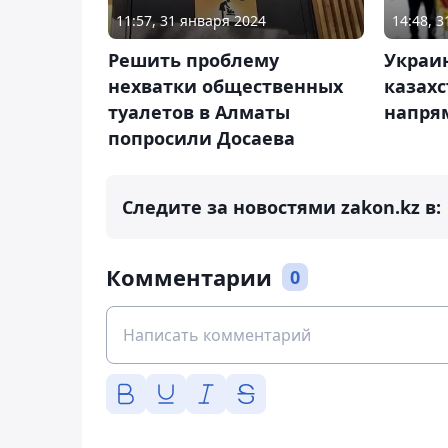
11:57, 31 января 2024
14:48, 
Решить проблему
Украин
нехватки общественных
казахс
туалетов в Алматы
напря
попросили Досаева
Следите за новостями zakon.kz в:
Комментарии
0