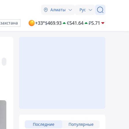
Алматы
Рус
+33°
$
469.93
€
541.64
₽
5.71
азахстана
Последние
Популярные