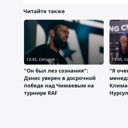
Читайте также
13:45, Сегодня
13:05, 
"Он был лез сознания":
"Я оче
Дэнис уверен в досрочной
менед
победе над Чимаевым на
Климас
турнире RAF
Нурсу