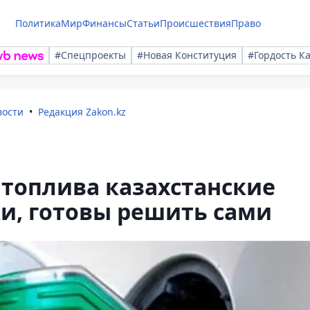
Политика
Мир
Финансы
Статьи
Происшествия
Право
#Спецпроекты
#Новая Конституция
#Гордость К
вости
Редакция Zakon.kz
топлива казахстанские
и, готовы решить сами