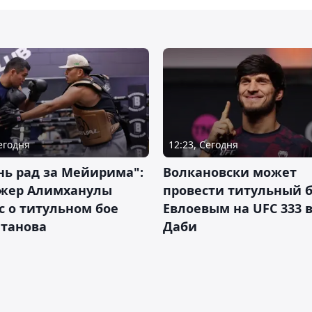
Сегодня
12:23, Сегодня
нь рад за Мейирима":
Волкановски может
жер Алимханулы
провести титульный б
 о титульном бое
Евлоевым на UFC 333 в
лтанова
Даби