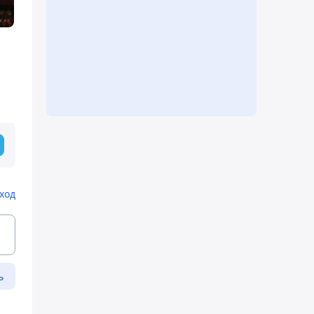
ход
ь