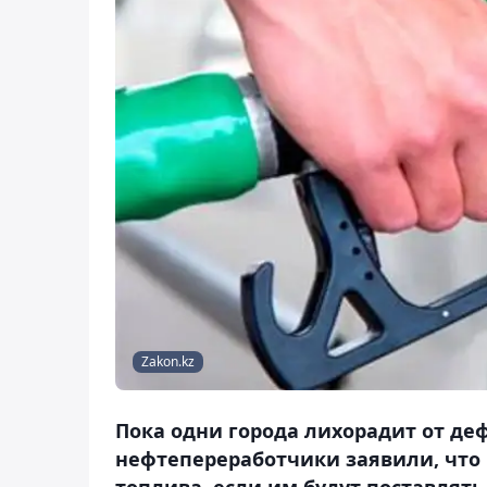
Zakon.kz
Пока одни города лихорадит от де
нефтепереработчики заявили, что
топлива, если им будут поставлять