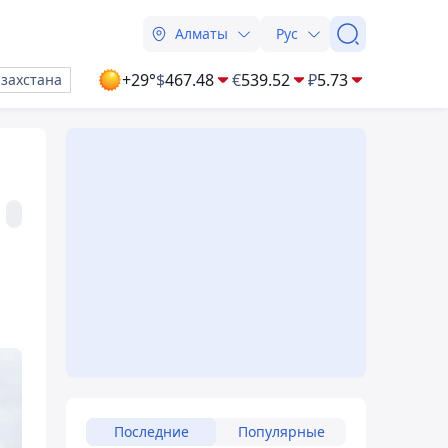
Алматы
Рус
+29°
$
467.48
€
539.52
₽
5.73
азахстана
Последние
Популярные