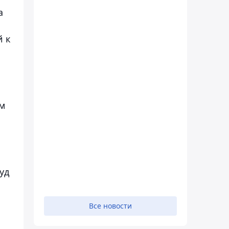
а
й к
ом
уд
Все новости