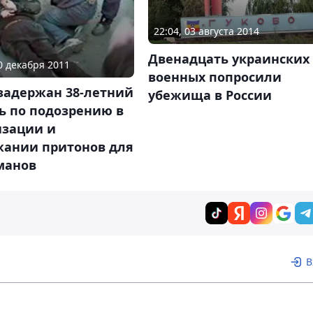
22:04, 03 августа 2014
Двенадцать украинских
20 декабря 2011
военных попросили
задержан 38-летний
убежища в России
ь по подозрению в
изации и
жании притонов для
манов
В