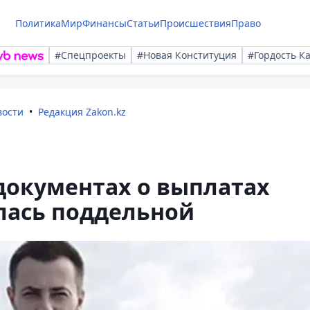
Политика
Мир
Финансы
Статьи
Происшествия
Право
#Спецпроекты
#Новая Конституция
#Гордость К
вости
Редакция Zakon.kz
документах о выплатах
лась поддельной