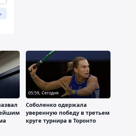
ь
05:59, Сегодня
назвал
Соболенко одержала
лейшим
уверенную победу в третьем
ма
круге турнира в Торонто