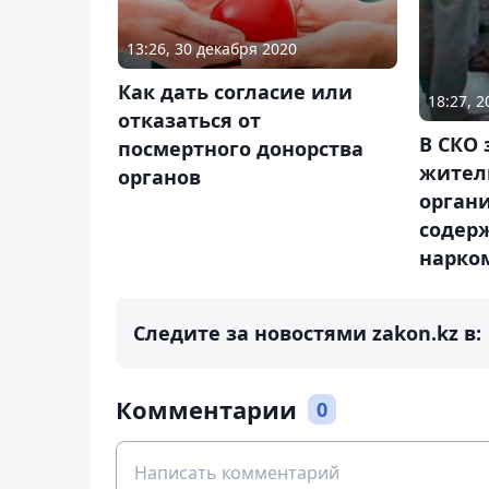
13:26, 30 декабря 2020
Как дать согласие или
18:27, 
отказаться от
В СКО 
посмертного донорства
жител
органов
орган
содер
нарко
Следите за новостями zakon.kz в:
Комментарии
0