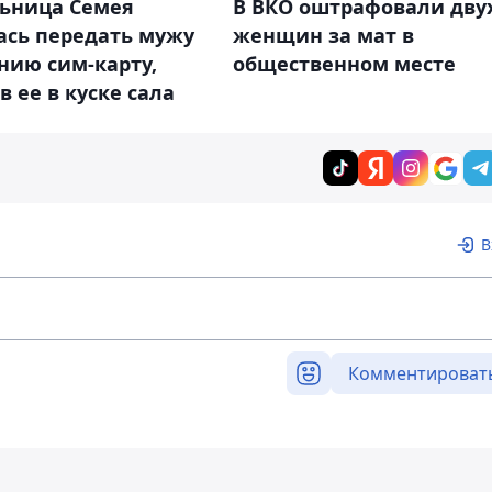
ьница Семея
В ВКО оштрафовали дву
ась передать мужу
женщин за мат в
нию сим-карту,
общественном месте
в ее в куске сала
В
Комментироват