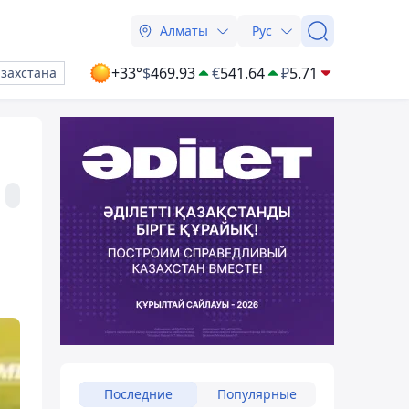
Алматы
Рус
+33°
$
469.93
€
541.64
₽
5.71
азахстана
Последние
Популярные