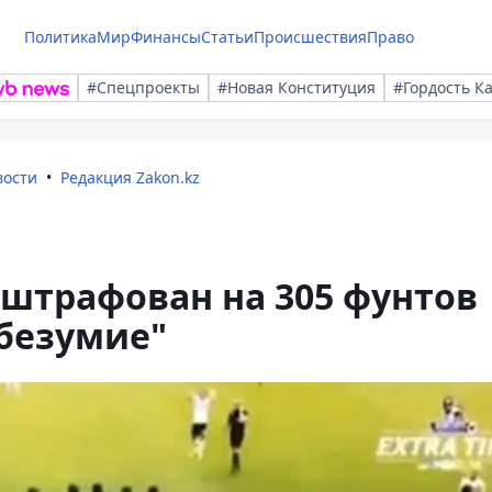
Политика
Мир
Финансы
Статьи
Происшествия
Право
#Спецпроекты
#Новая Конституция
#Гордость К
вости
Редакция Zakon.kz
штрафован на 305 фунтов
 безумие"