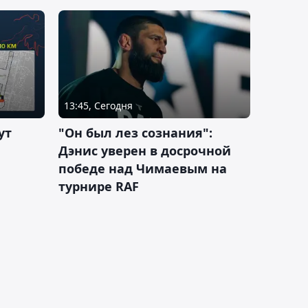
13:45, Сегодня
ут
"Он был лез сознания":
Дэнис уверен в досрочной
победе над Чимаевым на
турнире RAF