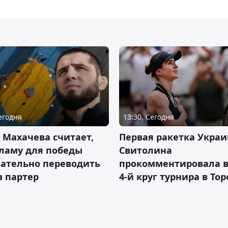
Сегодня
13:30, Сегодня
 Махачева считает,
Первая ракетка Укра
ламу для победы
Свитолина
зательно переводить
прокомментировала в
в партер
4-й круг турнира в То