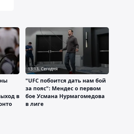
13:13, Сегодня
ины
"UFC побоится дать нам бой
за пояс": Мендес о первом
ыход в
бое Усмана Нурмагомедова
ронто
в лиге