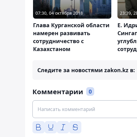
07:30, 04 октября 2018
23:39, 2
Глава Курганской области
Е. Идр
намерен развивать
Сингап
сотрудничество с
углубл
Казахстаном
сотру
Следите за новостями zakon.kz в:
Комментарии
0