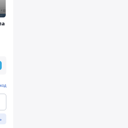
ла
ход
ь