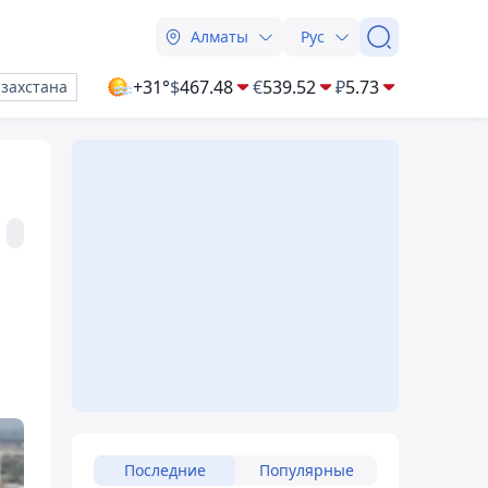
Алматы
Рус
+31°
$
467.48
€
539.52
₽
5.73
азахстана
Последние
Популярные