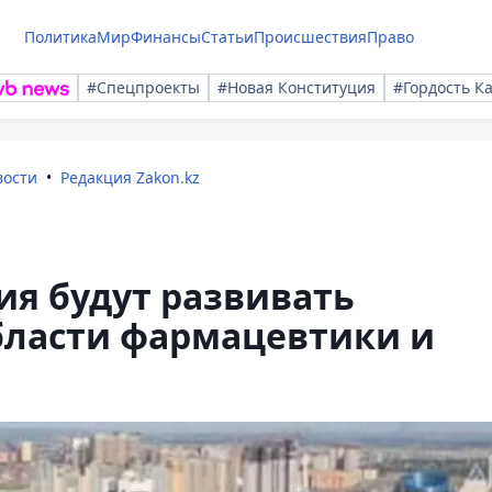
Политика
Мир
Финансы
Статьи
Происшествия
Право
#Спецпроекты
#Новая Конституция
#Гордость К
вости
Редакция Zakon.kz
ия будут развивать
бласти фармацевтики и