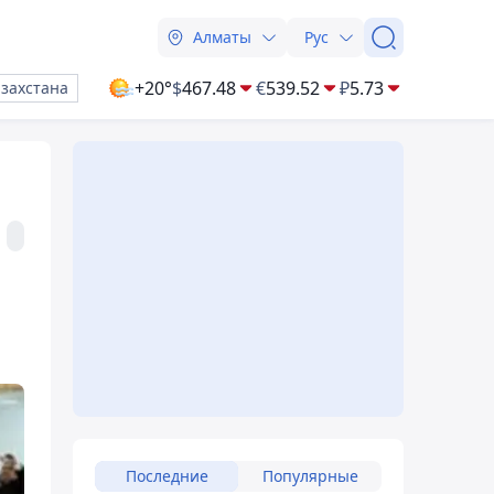
Алматы
Рус
+20°
$
467.48
€
539.52
₽
5.73
азахстана
Последние
Популярные