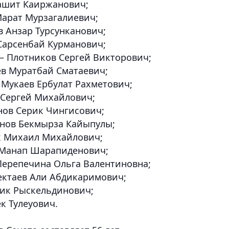
Рашит Каиржанович;
Марат Мурзагалиевич;
в Анзар Турсунканович;
 Сарсенбай Курманович;
 – Плотников Сергей Викторович;
ев Муратбай Сматаевич;
– Мукаев Ербулат Рахметович;
в Сергей Михайлович;
анов Серик Чингисович;
анов Бекмырза Кайыпулы;
ик Михаил Михайлович;
в Манап Шарапиденович;
 Перепечина Ольга Валентиновна;
Бектаев Али Абдикаримович;
рик Рыскельдинович;
ек Тулеуович.