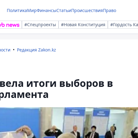
Политика
Мир
Финансы
Статьи
Происшествия
Право
#Спецпроекты
#Новая Конституция
#Гордость К
вости
Редакция Zakon.kz
вела итоги выборов в
арламента