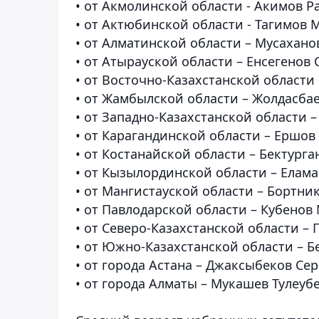
•
от Акмолинской области - Акимов 
•
от Актюбинской области - Тагимов 
•
от Алматинской области – Мусахано
•
от Атырауской области – Енсегенов
•
от Восточно-Казахстанской области
•
от Жамбылской области – Жолдасба
•
от Западно-Казахстанской области 
•
от Карагандинской области – Ершо
•
от Костанайской области – Бектург
•
от Кызылординской области – Елам
•
от Мангистауской области – Бортн
•
от Павлодарской области – Кубено
•
от Северо-Казахстанской области –
•
от Южно-Казахстанской области – 
•
от города Астана – Джаксыбеков Се
•
от города Алматы – Мукашев Тулеуб