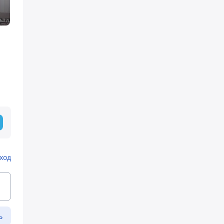
ход
ь